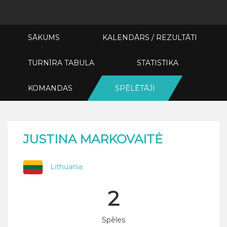
SĀKUMS
KALENDĀRS / REZULTĀTI
TURNĪRA TABULA
STATISTIKA
KOMANDAS
SPĒLĒTĀJI
JUSTINA MARKOVAITĖ
Lithuania
2
Spēles