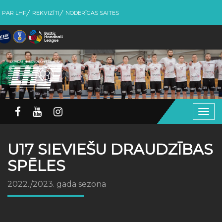
PAR LHF
REKVIZĪTI
NODERĪGAS SAITES
Togg
navig
U17 SIEVIEŠU DRAUDZĪBAS
SPĒLES
2022./2023. gada sezona