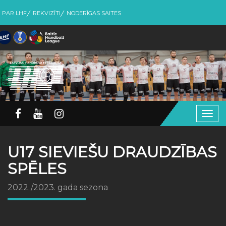
PAR LHF
REKVIZĪTI
NODERĪGAS SAITES
Togg
navig
U17 SIEVIEŠU DRAUDZĪBAS
SPĒLES
2022./2023. gada sezona