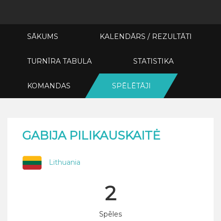
SĀKUMS
KALENDĀRS / REZULTĀTI
TURNĪRA TABULA
STATISTIKA
KOMANDAS
SPĒLĒTĀJI
GABIJA PILIKAUSKAITĖ
Lithuania
2
Spēles