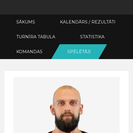
SĀKUMS
KALENDĀRS / REZULTĀTI
TURNĪRA TABULA
STATISTIKA
KOMANDAS
SPĒLĒTĀJI