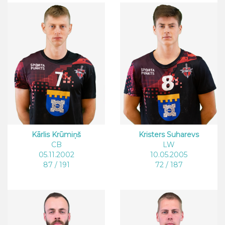
Kārlis Krūmiņš
Kristers Suharevs
CB
LW
05.11.2002
10.05.2005
87 / 191
72 / 187