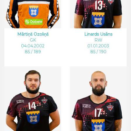
Mārtiņš Ozoliņš
Linards Usāns
GK
RW
04.04.2002
01.01.2003
85 / 189
85 / 190