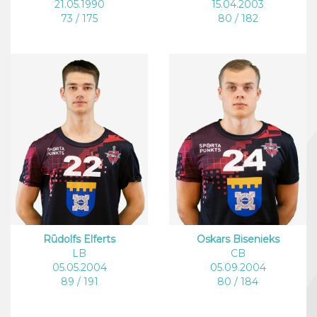
21.05.1990
15.04.2003
73 / 175
80 / 182
Rūdolfs Elferts
Oskars Bisenieks
LB
CB
05.05.2004
05.09.2004
89 / 191
80 / 184