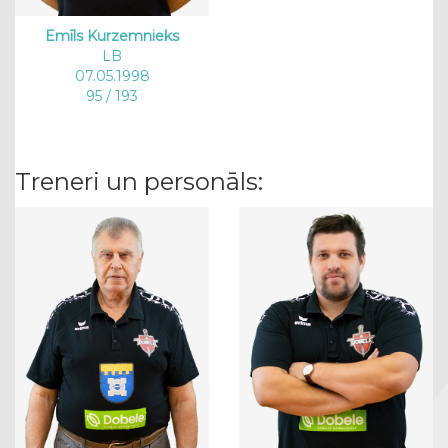
Emīls Kurzemnieks
LB
07.05.1998
95 / 193
Treneri un personāls: