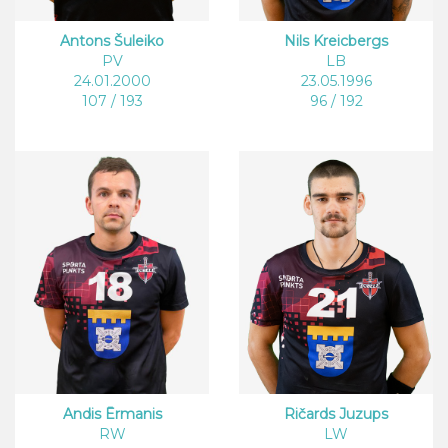
Antons Šuleiko
Nils Kreicbergs
PV
LB
24.01.2000
23.05.1996
107 / 193
96 / 192
Andis Ērmanis
Ričards Juzups
RW
LW