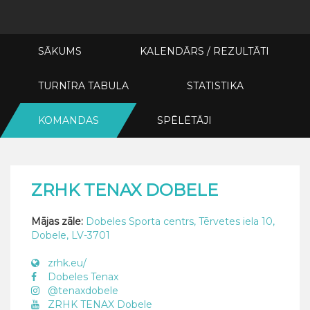
SĀKUMS
KALENDĀRS / REZULTĀTI
TURNĪRA TABULA
STATISTIKA
KOMANDAS
SPĒLĒTĀJI
ZRHK TENAX DOBELE
Mājas zāle:
Dobeles Sporta centrs, Tērvetes iela 10,
Dobele, LV-3701
zrhk.eu/
Dobeles Tenax
@tenaxdobele
ZRHK TENAX Dobele