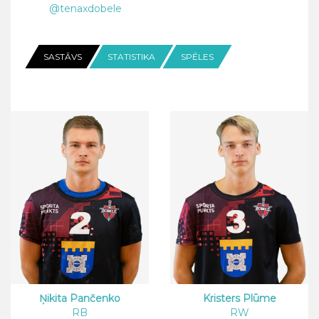
@tenaxdobele
SASTĀVS
STATISTIKA
SPĒLES
Ņikita Pančenko
Kristers Plūme
RB
RW