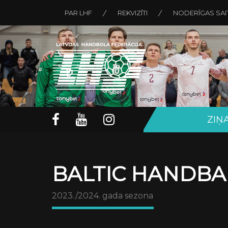
PAR LHF
REKVIZĪTI
NODERĪGAS SAI
ZIŅ
BALTIC HANDBA
2023./2024. gada sezona