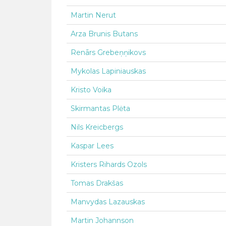
Martin Nerut
Arza Brunis Butans
Renārs Grebeņņikovs
Mykolas Lapiniauskas
Kristo Voika
Skirmantas Plėta
Nils Kreicbergs
Kaspar Lees
Kristers Rihards Ozols
Tomas Drakšas
Manvydas Lazauskas
Martin Johannson