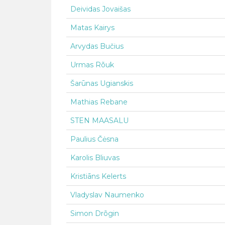
Deividas Jovaišas
Matas Kairys
Arvydas Bučius
Urmas Rõuk
Šarūnas Ugianskis
Mathias Rebane
STEN MAASALU
Paulius Čėsna
Karolis Bliuvas
Kristiāns Kelerts
Vladyslav Naumenko
Simon Drõgin