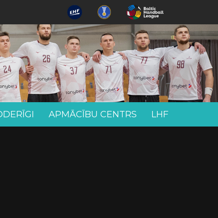
ODERĪGI
APMĀCĪBU CENTRS
LHF