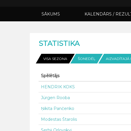
SĀKUMS
KALENDĀRS / REZUL
STATISTIKA
VISA SEZONA
ŠONEDĒĻ
AIZVADĪTAJĀ
Spēlētājs
HENDRIK KOKS
Jürgen Rooba
Ņikita Pančenko
Modestas Štarolis
Serhii Orlovskyi