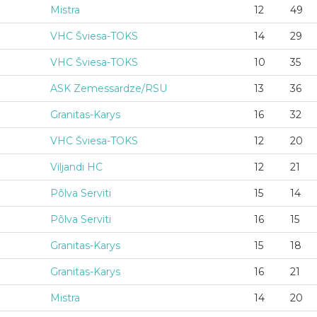
Mistra
12
49
VHC Šviesa-TOKS
14
29
VHC Šviesa-TOKS
10
35
ASK Zemessardze/RSU
13
36
Granitas-Karys
16
32
VHC Šviesa-TOKS
12
20
Viljandi HC
12
21
Põlva Serviti
15
14
Põlva Serviti
16
15
Granitas-Karys
15
18
Granitas-Karys
16
21
Mistra
14
20