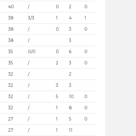
40
/
0
2
0
38
3/3
1
4
1
38
/
0
3
0
38
/
3
35
0/0
0
6
0
35
/
2
3
0
32
/
2
32
/
3
3
32
/
5
10
0
32
/
1
8
0
27
/
1
5
0
27
/
1
11