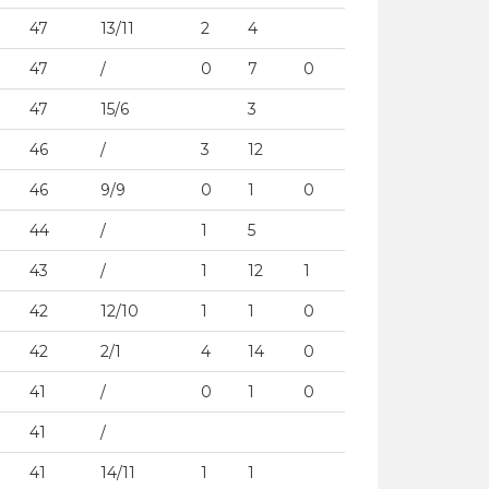
47
13/11
2
4
47
/
0
7
0
47
15/6
3
46
/
3
12
46
9/9
0
1
0
44
/
1
5
43
/
1
12
1
42
12/10
1
1
0
42
2/1
4
14
0
41
/
0
1
0
41
/
41
14/11
1
1