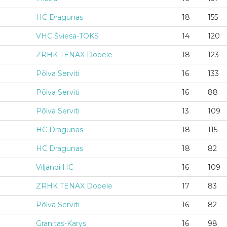
HC Dragunas
18
155
VHC Šviesa-TOKS
14
120
ZRHK TENAX Dobele
18
123
Põlva Serviti
16
133
Põlva Serviti
16
88
Põlva Serviti
13
109
HC Dragunas
18
115
HC Dragunas
18
82
Viljandi HC
16
109
ZRHK TENAX Dobele
17
83
Põlva Serviti
16
82
Granitas-Karys
16
98