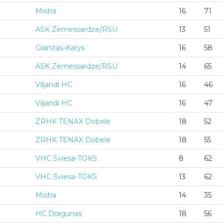
Mistra
16
71
ASK Zemessardze/RSU
13
51
Granitas-Karys
16
58
ASK Zemessardze/RSU
14
65
Viljandi HC
16
46
Viljandi HC
16
47
ZRHK TENAX Dobele
18
52
ZRHK TENAX Dobele
18
55
VHC Šviesa-TOKS
8
62
VHC Šviesa-TOKS
13
62
Mistra
14
35
HC Dragunas
18
56