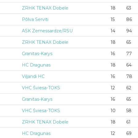
ZRHK TENAX Dobele
18
63
Põlva Serviti
15
86
ASK Zemessardze/RSU
14
94
ZRHK TENAX Dobele
18
65
Granitas-Karys
16
77
HC Dragunas
18
64
Viljandi HC
16
78
VHC Šviesa-TOKS
12
62
Granitas-Karys
16
65
VHC Šviesa-TOKS
10
58
ZRHK TENAX Dobele
18
61
HC Dragunas
12
69