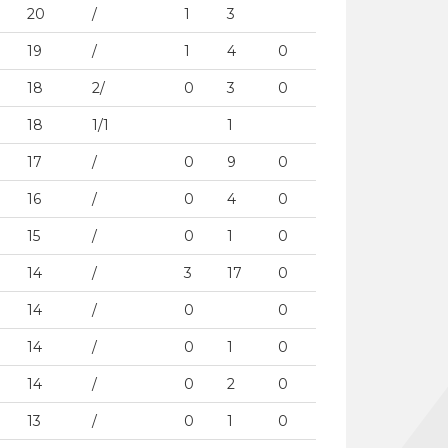
20
/
1
3
19
/
1
4
0
18
2/
0
3
0
18
1/1
1
17
/
0
9
0
16
/
0
4
0
15
/
0
1
0
14
/
3
17
0
14
/
0
0
14
/
0
1
0
14
/
0
2
0
13
/
0
1
0