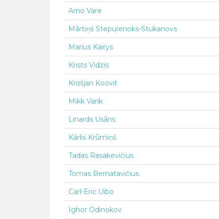
Arno Vare
Mārtiņš Stepuļenoks-Stukanovs
Marius Kairys
Krists Vidzis
Kristjan Koovit
Mikk Varik
Linards Usāns
Kārlis Krūmiņš
Tadas Rasakevičius
Tomas Bernatavičius
Carl-Eric Uibo
Ighor Odinokov