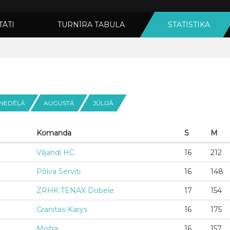
TĀTI
TURNĪRA TABULA
STATISTIKA
 NEDĒĻĀ
AUGUSTĀ
JŪLIJĀ
Komanda
S
M
Viljandi HC
16
212
Põlva Serviti
16
148
ZRHK TENAX Dobele
17
154
Granitas-Karys
16
175
Mistra
16
157