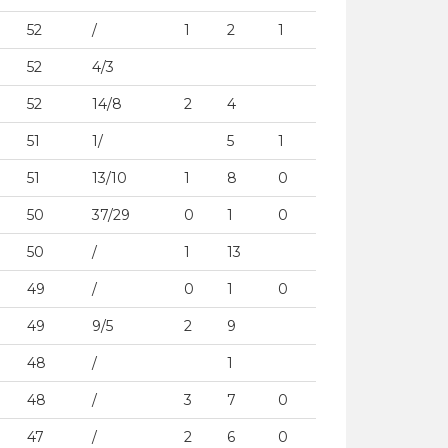
52
/
1
2
1
52
4/3
52
14/8
2
4
51
1/
5
1
51
13/10
1
8
0
50
37/29
0
1
0
50
/
1
13
49
/
0
1
0
49
9/5
2
9
48
/
1
48
/
3
7
0
47
/
2
6
0