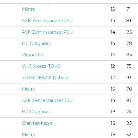
Mistra
15
71
ASK Zemessardze/RSU
14
81
ASK Zemessardze/RSU
14
86
HC Dragunas
14
78
Viljandi HC
16
84
VHC Šviesa-TOKS
12
75
ZRHK TENAX Dobele
17
93
Mistra
15
70
ASK Zemessardze/RSU
14
97
HC Dragunas
18
74
Granitas-Karys
16
85
Mistra
16
62