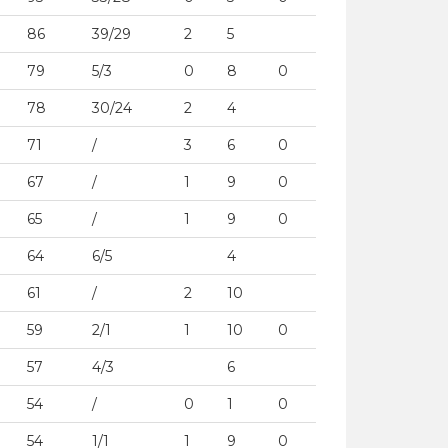
86
39/29
2
5
79
5/3
0
8
0
78
30/24
2
4
71
/
3
6
0
67
/
1
9
0
65
/
1
9
0
64
6/5
4
61
/
2
10
59
2/1
1
10
0
57
4/3
6
54
/
0
1
0
54
1/1
1
9
0