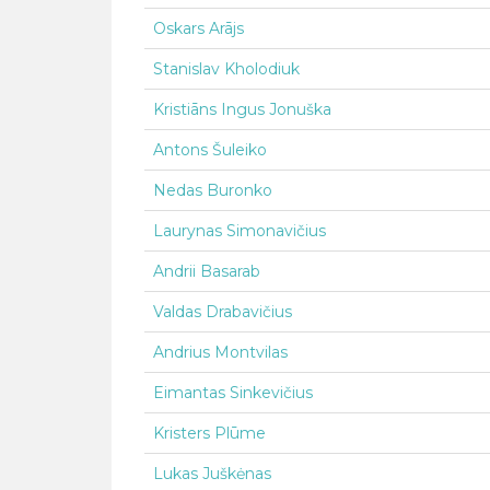
Oskars Arājs
Stanislav Kholodiuk
Kristiāns Ingus Jonuška
Antons Šuleiko
Nedas Buronko
Laurynas Simonavičius
Andrii Basarab
Valdas Drabavičius
Andrius Montvilas
Eimantas Sinkevičius
Kristers Plūme
Lukas Juškėnas