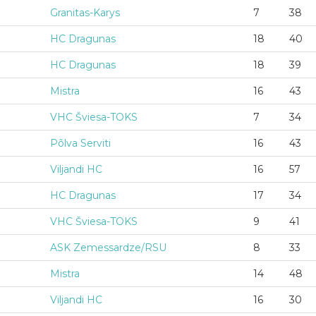
Granitas-Karys
7
38
HC Dragunas
18
40
HC Dragunas
18
39
Mistra
16
43
VHC Šviesa-TOKS
7
34
Põlva Serviti
16
43
Viljandi HC
16
57
HC Dragunas
17
34
VHC Šviesa-TOKS
9
41
ASK Zemessardze/RSU
8
33
Mistra
14
48
Viljandi HC
16
30