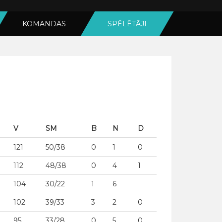
KOMANDAS
SPĒLĒTĀJI
V
SM
B
N
D
121
50/38
0
1
0
112
48/38
0
4
1
104
30/22
1
6
102
39/33
3
2
0
95
33/28
0
5
0