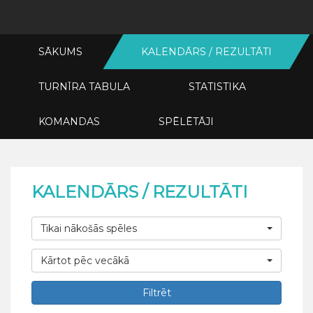
SĀKUMS
KALENDĀRS / REZULTĀTI
TURNĪRA TABULA
STATISTIKA
KOMANDAS
SPĒLĒTĀJI
KALENDĀRS / REZULTĀTI
Tikai nākošās spēles
Kārtot pēc vecākā
Filtrēt