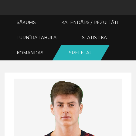
SĀKUMS
KALENDĀRS / REZULTĀTI
TURNĪRA TABULA
STATISTIKA
KOMANDAS
SPĒLĒTĀJI