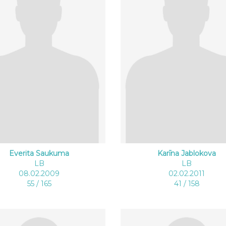
Everita Saukuma
Karīna Jablokova
LB
LB
08.02.2009
02.02.2011
55 / 165
41 / 158