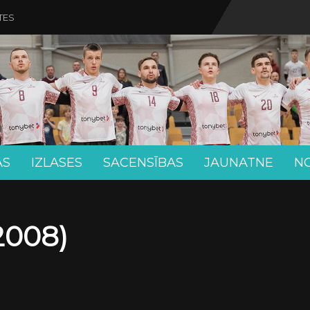
TES
AS
IZLASES
SACENSĪBAS
JAUNATNE
N
2008)