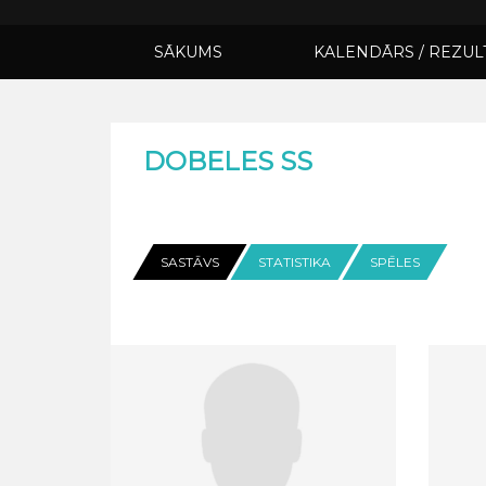
SĀKUMS
KALENDĀRS / REZUL
DOBELES SS
SASTĀVS
STATISTIKA
SPĒLES