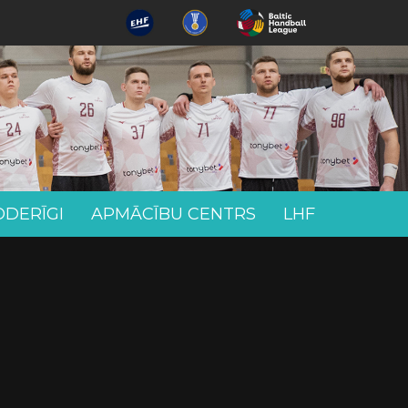
ODERĪGI
APMĀCĪBU CENTRS
LHF