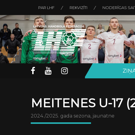
PAR LHF
REKVIZĪTI
NODERĪGAS SAI
ZIŅ
MEITENES U-17 (
2024./2025. gada sezona, jaunatne