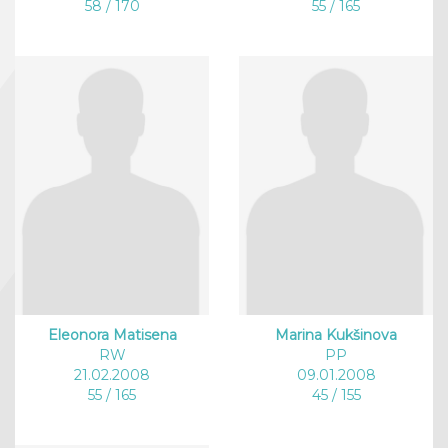
58 / 170
55 / 165
Eleonora Matisena
Marina Kukšinova
RW
PP
21.02.2008
09.01.2008
55 / 165
45 / 155