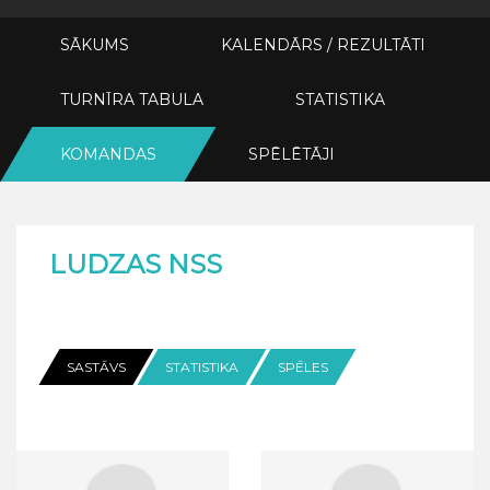
SĀKUMS
KALENDĀRS / REZULTĀTI
TURNĪRA TABULA
STATISTIKA
KOMANDAS
SPĒLĒTĀJI
LUDZAS NSS
SASTĀVS
STATISTIKA
SPĒLES