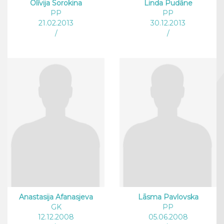
Olīvija Sorokina
Linda Pudāne
PP
PP
21.02.2013
30.12.2013
/
/
Anastasija Afanasjeva
Lāsma Pavlovska
GK
PP
12.12.2008
05.06.2008