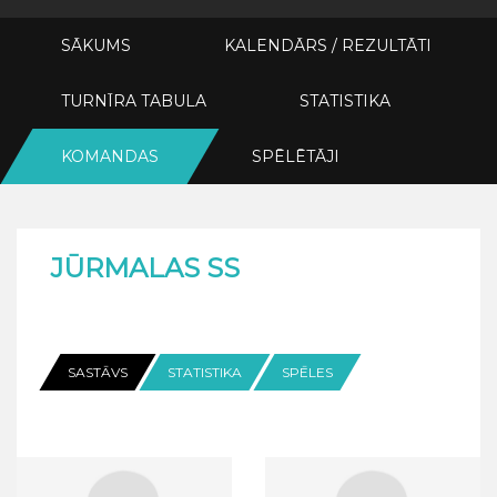
SĀKUMS
KALENDĀRS / REZULTĀTI
TURNĪRA TABULA
STATISTIKA
KOMANDAS
SPĒLĒTĀJI
JŪRMALAS SS
SASTĀVS
STATISTIKA
SPĒLES