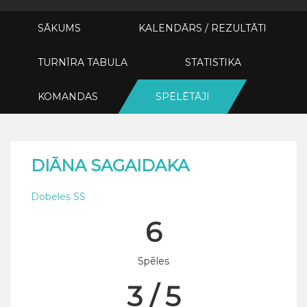
SĀKUMS
KALENDĀRS / REZULTĀTI
TURNĪRA TABULA
STATISTIKA
KOMANDAS
SPĒLĒTĀJI
DIĀNA SAGAIDAKA
Dobeles SS
6
Spēles
3 / 5