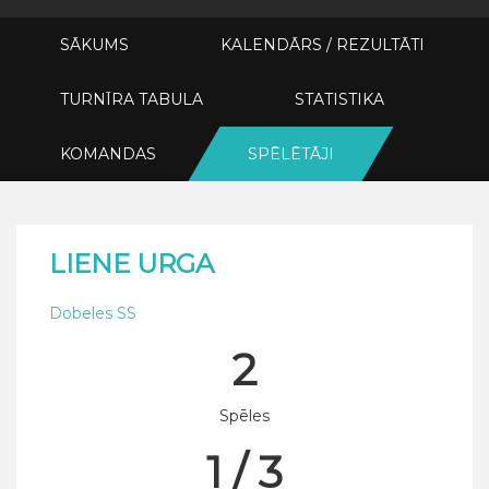
SĀKUMS
KALENDĀRS / REZULTĀTI
TURNĪRA TABULA
STATISTIKA
KOMANDAS
SPĒLĒTĀJI
LIENE URGA
Dobeles SS
2
Spēles
1 / 3