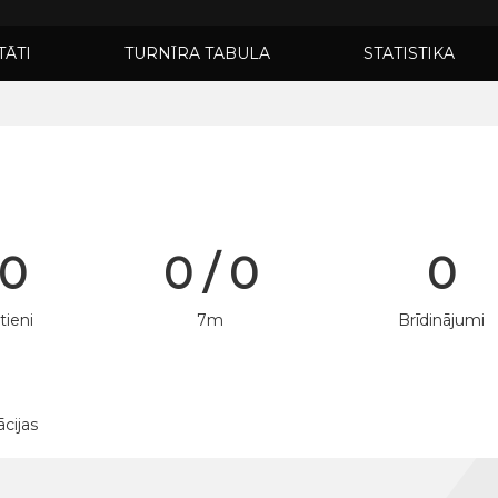
TĀTI
TURNĪRA TABULA
STATISTIKA
 0
0 / 0
0
tieni
7m
Brīdinājumi
ācijas