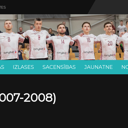
TES
AS
IZLASES
SACENSĪBAS
JAUNATNE
N
007-2008)