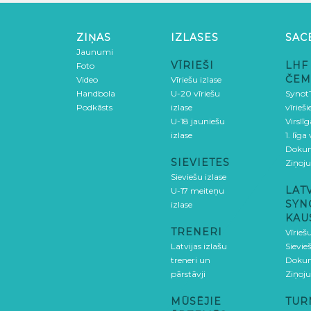
ZIŅAS
IZLASES
SAC
Jaunumi
VĪRIEŠI
LHF
Foto
ČEM
Video
Vīriešu izlase
Handbola
U-20 vīriešu
SynotT
Podkāsts
izlase
vīrieš
U-18 jauniešu
Virslī
izlase
1. līga
Doku
SIEVIETES
Ziņoj
Sieviešu izlase
LAT
U-17 meiteņu
SYN
izlase
KAU
TRENERI
Vīrieš
Latvijas izlašu
Sievie
treneri un
Doku
pārstāvji
Ziņoj
MŪSĒJIE
TUR