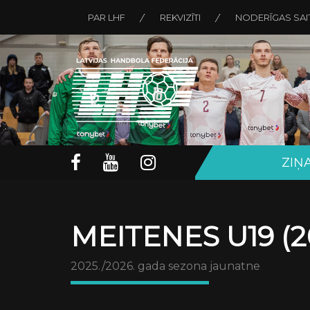
PAR LHF
REKVIZĪTI
NODERĪGAS SAI
ZIŅ
MEITENES U19 (2
2025./2026. gada sezona jaunatne