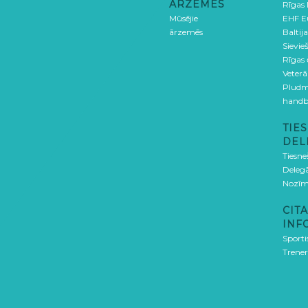
ĀRZEMĒS
Rīgas
Mūsējie
EHF E
ārzemēs
Baltija
Sievieš
Rīgas
Veterā
Pludm
handb
TIES
DEL
Tiesne
Delegā
Nozīm
CITA
INF
Sporti
Trener