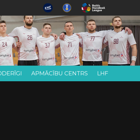
ODERĪGI
APMĀCĪBU CENTRS
LHF