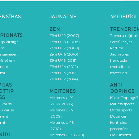
ENSĪBAS
JAUNATNE
NODERĪGI
ZĒNI
TRENERIE
PIONĀTS
Zēni U-19 (2007)
Treneru reģistrs
ip Virslīga
Zēni U-18 (2008)
Sertifikācijas
iem
Zēni U-17 (2009)
kārtība
ga sievietēm
Zēni U-16 (2010)
Jaunatnes
 vīriešiem
Zēni U-15 (2011)
handbola
menti
Zēni U-14 (2012)
metodiskais
umi
Zēni U-13 (2013)
materiāls
Zēni U-12 (2014)
VIJAS
ANTI-
OTTIP
MEITENES
DOPINGS
SS
Meitenes U-19
Kas ir Dopings?
u kauss
(2007-2008)
Patiess sports
šu kauss
Meitenes U-17
Drošs sports
menti
(2009)
Dopinga
umi
Meitenes U-16
kontroles
(2010)
procedūra
NĪRI
Meitenes U-15 (2011)
Dokumenti