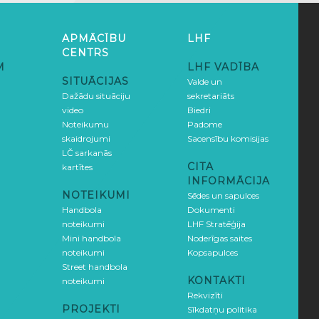
APMĀCĪBU
LHF
CENTRS
M
LHF VADĪBA
SITUĀCIJAS
Valde un
Dažādu situāciju
sekretariāts
video
Biedri
Noteikumu
Padome
skaidrojumi
Sacensību komisijas
LČ sarkanās
CITA
kartītes
INFORMĀCIJA
NOTEIKUMI
Sēdes un sapulces
Handbola
Dokumenti
noteikumi
LHF Stratēģija
Mini handbola
Noderīgas saites
noteikumi
Kopsapulces
Street handbola
KONTAKTI
noteikumi
Rekvizīti
PROJEKTI
Sīkdatņu politika