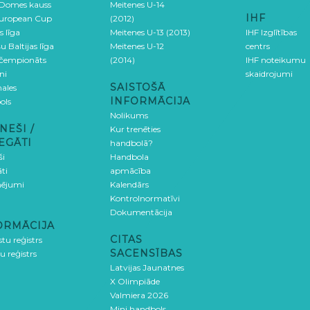
 Domes kauss
Meitenes U-14
IHF
uropean Cup
(2012)
s līga
Meitenes U-13 (2013)
IHF Izglītības
u Baltijas līga
Meitenes U-12
centrs
 čempionāts
(2014)
IHF noteikumu
ni
skaidrojumi
SAISTOŠĀ
ales
INFORMĀCIJA
ols
Nolikums
NEŠI /
Kur trenēties
EGĀTI
handbolā?
ši
Handbola
ti
apmācība
ējumi
Kalendārs
Kontrolnormatīvi
Dokumentācija
ORMĀCIJA
CITAS
stu reģistrs
SACENSĪBAS
u reģistrs
Latvijas Jaunatnes
X Olimpiāde
Valmiera 2026
Mini handbols