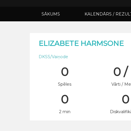
SĀKUMS
KALENDĀRS / REZUL
ELIZABETE HARMSONE
DKSS/Vaiņode
0
0 /
Spēles
Vārti / Me
0
0
2 min
Diskvalifik