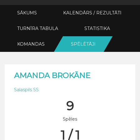
SĀKUMS
KALENDĀRS / REZULTĀTI
TURNĪRA TABULA
STATISTIKA
KOMANDAS
SPĒLĒTĀJI
AMANDA BROKĀNE
Salaspils SS
9
Spēles
1 / 1