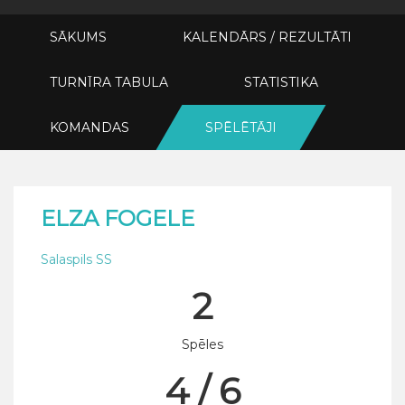
SĀKUMS
KALENDĀRS / REZULTĀTI
TURNĪRA TABULA
STATISTIKA
KOMANDAS
SPĒLĒTĀJI
ELZA FOGELE
Salaspils SS
2
Spēles
4 / 6