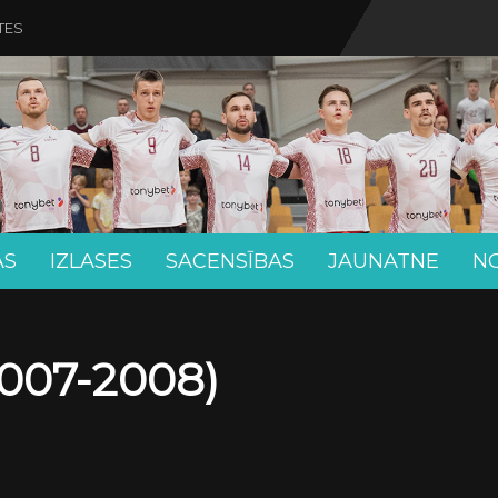
TES
AS
IZLASES
SACENSĪBAS
JAUNATNE
N
007-2008)