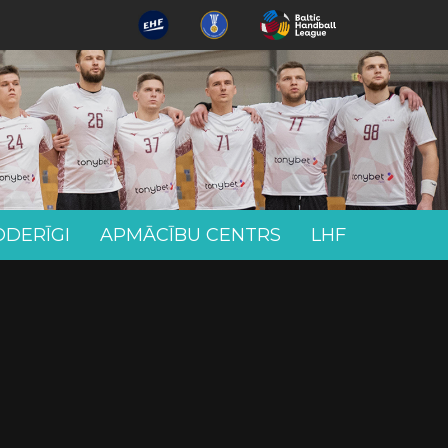
ODERĪGI
APMĀCĪBU CENTRS
LHF