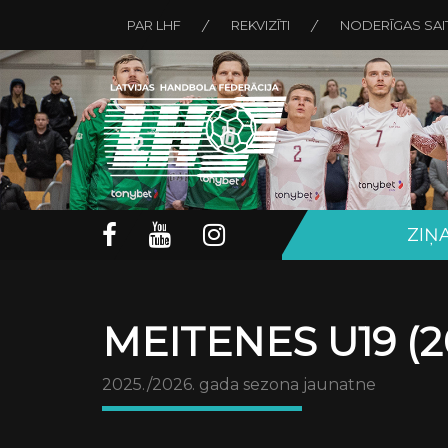
PAR LHF
REKVIZĪTI
NODERĪGAS SAI
ZIŅ
MEITENES U19 (2
2025./2026. gada sezona jaunatne