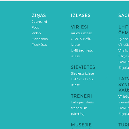
ZIŅAS
IZLASES
SAC
Jaunumi
VĪRIEŠI
LHF
Foto
ČEM
Video
Vīriešu izlase
Handbola
U-20 vīriešu
SynotT
Podkāsts
izlase
vīrieš
U-18 jauniešu
Virslī
izlase
1. līga
Doku
SIEVIETES
Ziņoj
Sieviešu izlase
LAT
U-17 meiteņu
SYN
izlase
KAU
TRENERI
Vīrieš
Latvijas izlašu
Sievie
treneri un
Doku
pārstāvji
Ziņoj
MŪSĒJIE
TUR