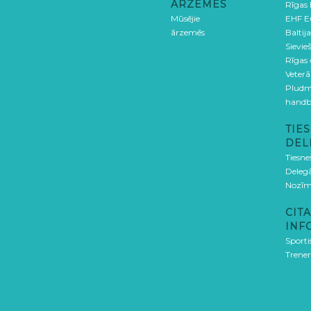
ĀRZEMĒS
Rīgas
Mūsējie
EHF E
ārzemēs
Baltija
Sievieš
Rīgas
Veterā
Pludm
handb
TIES
DEL
Tiesne
Delegā
Nozīm
CITA
INF
Sporti
Trener