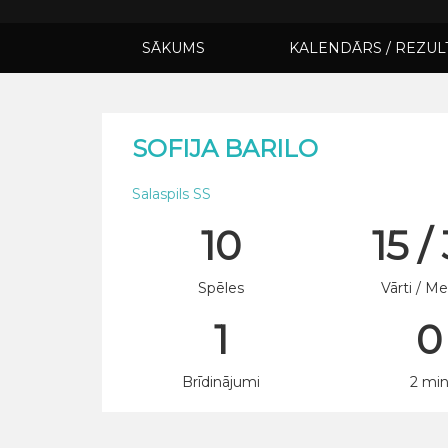
SĀKUMS
KALENDĀRS / REZUL
SOFIJA BARILO
Salaspils SS
10
15 /
Spēles
Vārti / Me
1
0
Brīdinājumi
2 mi