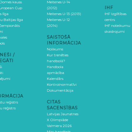
 Domes kauss
Meitenes U-14
IHF
uropean Cup
(2012)
s līga
Meitenes U-13 (2013)
IHF Izglītības
u Baltijas līga
Meitenes U-12
centrs
 čempionāts
(2014)
IHF noteikumu
ni
skaidrojumi
SAISTOŠĀ
ales
INFORMĀCIJA
ols
Nolikums
NEŠI /
Kur trenēties
EGĀTI
handbolā?
ši
Handbola
ti
apmācība
ējumi
Kalendārs
Kontrolnormatīvi
Dokumentācija
ORMĀCIJA
CITAS
stu reģistrs
SACENSĪBAS
u reģistrs
Latvijas Jaunatnes
X Olimpiāde
Valmiera 2026
Mini handbols