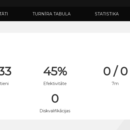
TĀTI
TURNĪRA TABULA
STATISTIKA
 33
45%
0 / 0
tieni
Efektivitāte
7m
0
n
Diskvalifikācijas