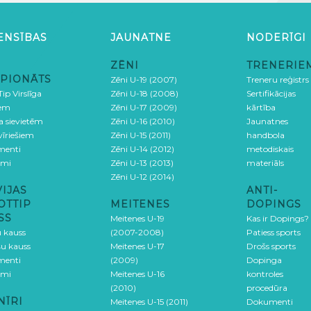
ENSĪBAS
JAUNATNE
NODERĪGI
ZĒNI
TRENERIE
PIONĀTS
Zēni U-19 (2007)
Treneru reģistrs
ip Virslīga
Zēni U-18 (2008)
Sertifikācijas
iem
Zēni U-17 (2009)
kārtība
ga sievietēm
Zēni U-16 (2010)
Jaunatnes
 vīriešiem
Zēni U-15 (2011)
handbola
menti
Zēni U-14 (2012)
metodiskais
umi
Zēni U-13 (2013)
materiāls
Zēni U-12 (2014)
VIJAS
ANTI-
OTTIP
MEITENES
DOPINGS
SS
Meitenes U-19
Kas ir Dopings?
u kauss
(2007-2008)
Patiess sports
šu kauss
Meitenes U-17
Drošs sports
menti
(2009)
Dopinga
umi
Meitenes U-16
kontroles
(2010)
procedūra
NĪRI
Meitenes U-15 (2011)
Dokumenti