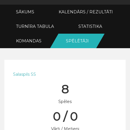
SĀKUMS
KALENDĀRS / REZULTĀTI
TURNĪRA TABULA
STATISTIKA
KOMANDAS
SPĒLĒTĀJI
Salaspils SS
8
Spēles
0 / 0
Vārti / Metieni