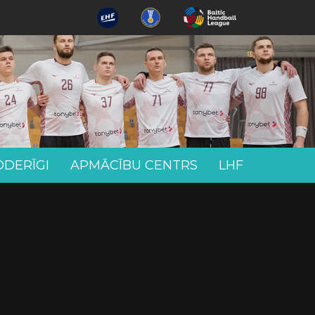
ODERĪGI
APMĀCĪBU CENTRS
LHF