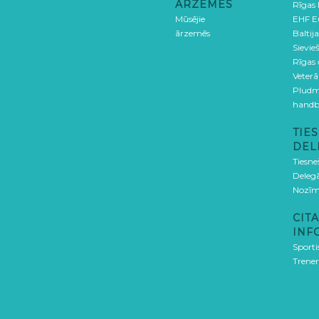
ĀRZEMĒS
Rīgas
Mūsējie
EHF E
ārzemēs
Baltija
Sievieš
Rīgas
Veterā
Pludm
handb
TIES
DEL
Tiesne
Delegā
Nozīm
CITA
INF
Sporti
Trener