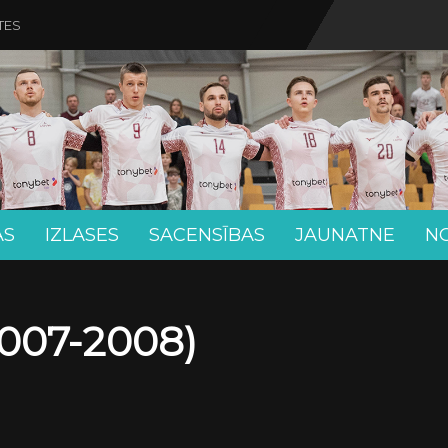
TES
AS
IZLASES
SACENSĪBAS
JAUNATNE
N
007-2008)