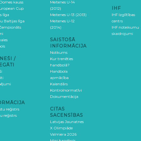
 Domes kauss
Meitenes U-14
IHF
uropean Cup
(2012)
s līga
Meitenes U-13 (2013)
IHF Izglītības
u Baltijas līga
Meitenes U-12
centrs
 čempionāts
(2014)
IHF noteikumu
ni
skaidrojumi
SAISTOŠĀ
ales
INFORMĀCIJA
ols
Nolikums
NEŠI /
Kur trenēties
EGĀTI
handbolā?
ši
Handbola
ti
apmācība
ējumi
Kalendārs
Kontrolnormatīvi
Dokumentācija
ORMĀCIJA
CITAS
stu reģistrs
SACENSĪBAS
u reģistrs
Latvijas Jaunatnes
X Olimpiāde
Valmiera 2026
Mini handbols