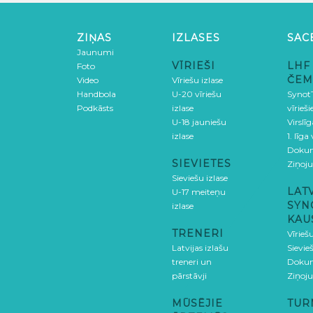
ZIŅAS
IZLASES
SAC
Jaunumi
VĪRIEŠI
LHF
Foto
ČEM
Video
Vīriešu izlase
Handbola
U-20 vīriešu
SynotT
Podkāsts
izlase
vīrieš
U-18 jauniešu
Virslī
izlase
1. līga
Doku
SIEVIETES
Ziņoj
Sieviešu izlase
LAT
U-17 meiteņu
SYN
izlase
KAU
TRENERI
Vīrieš
Latvijas izlašu
Sievie
treneri un
Doku
pārstāvji
Ziņoj
MŪSĒJIE
TUR