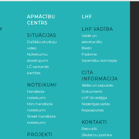
APMĀCĪBU
LHF
CENTRS
M
LHF VADĪBA
SITUĀCIJAS
Valde un
Dažādu situāciju
sekretariāts
video
Biedri
Noteikumu
Padome
skaidrojumi
Sacensību komisijas
LČ sarkanās
CITA
kartītes
INFORMĀCIJA
NOTEIKUMI
Sēdes un sapulces
Handbola
Dokumenti
noteikumi
LHF Stratēģija
Mini handbola
Noderīgas saites
noteikumi
Kopsapulces
Street handbola
KONTAKTI
noteikumi
Rekvizīti
PROJEKTI
Sīkdatņu politika