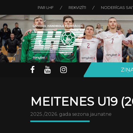
PAR LHF
REKVIZĪTI
NODERĪGAS SAI
ZIŅ
MEITENES U19 (2
2025./2026. gada sezona jaunatne