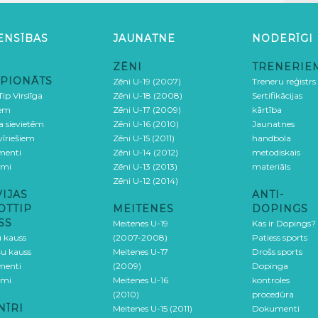
ENSĪBAS
JAUNATNE
NODERĪGI
ZĒNI
TRENERIE
PIONĀTS
Zēni U-19 (2007)
Treneru reģistrs
ip Virslīga
Zēni U-18 (2008)
Sertifikācijas
iem
Zēni U-17 (2009)
kārtība
ga sievietēm
Zēni U-16 (2010)
Jaunatnes
 vīriešiem
Zēni U-15 (2011)
handbola
menti
Zēni U-14 (2012)
metodiskais
umi
Zēni U-13 (2013)
materiāls
Zēni U-12 (2014)
VIJAS
ANTI-
OTTIP
MEITENES
DOPINGS
SS
Meitenes U-19
Kas ir Dopings?
u kauss
(2007-2008)
Patiess sports
šu kauss
Meitenes U-17
Drošs sports
menti
(2009)
Dopinga
umi
Meitenes U-16
kontroles
(2010)
procedūra
NĪRI
Meitenes U-15 (2011)
Dokumenti