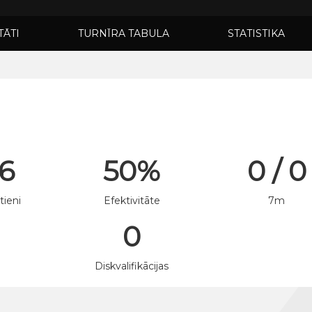
TĀTI
TURNĪRA TABULA
STATISTIKA
 6
50%
0 / 0
tieni
Efektivitāte
7m
0
n
Diskvalifikācijas