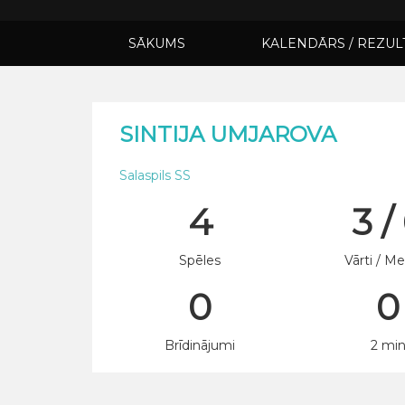
SĀKUMS
KALENDĀRS / REZUL
SINTIJA UMJAROVA
Salaspils SS
4
3 /
Spēles
Vārti / Me
0
0
Brīdinājumi
2 mi