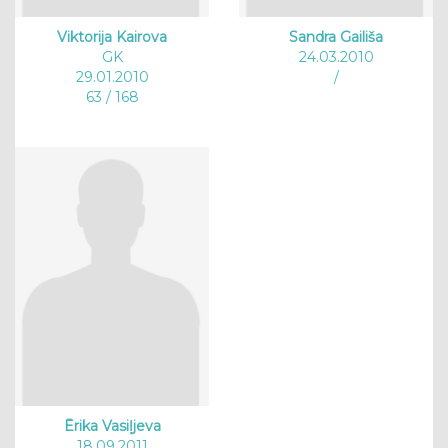
Viktorija Kairova
Sandra Gailiša
GK
24.03.2010
29.01.2010
/
63 / 168
Ērika Vasiļjeva
18.09.2011