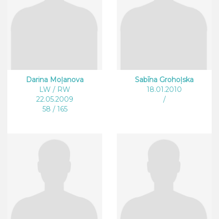
Darina Moļanova
Sabīna Grohoļska
LW / RW
18.01.2010
22.05.2009
/
58 / 165