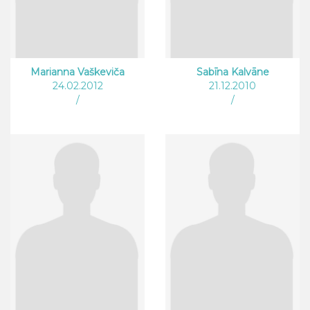
Marianna Vaškeviča
Sabīna Kalvāne
24.02.2012
21.12.2010
/
/