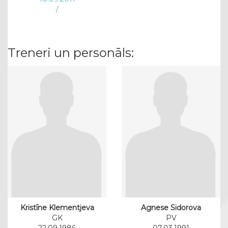
/
Treneri un personāls:
Kristīne Klementjeva
Agnese Sidorova
GK
PV
22.09.1986
07.03.1991