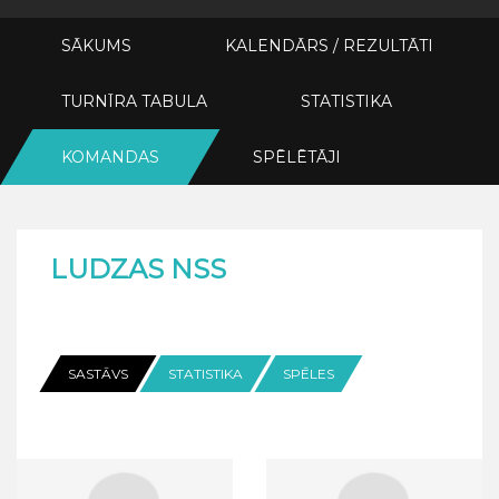
SĀKUMS
KALENDĀRS / REZULTĀTI
TURNĪRA TABULA
STATISTIKA
KOMANDAS
SPĒLĒTĀJI
LUDZAS NSS
SASTĀVS
STATISTIKA
SPĒLES