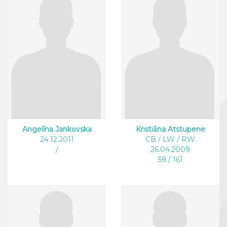
Angelīna Jankovska
Kristiāna Atstupene
24.12.2011
CB / LW / RW
/
26.04.2009
59 / 161