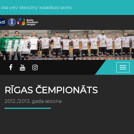
PAR LHF
REKVIZĪTI
NODERĪGAS SAITES
Togg
navig
RĪGAS ČEMPIONĀTS
2012./2013. gada sezona