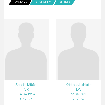
SASTĀVS
STATISTIKA
SPĒLES
Sandis Mikāls
Kristaps Lablaiks
GK
LW
04.04.1994
22.06.1988
67 / 173
75 / 180