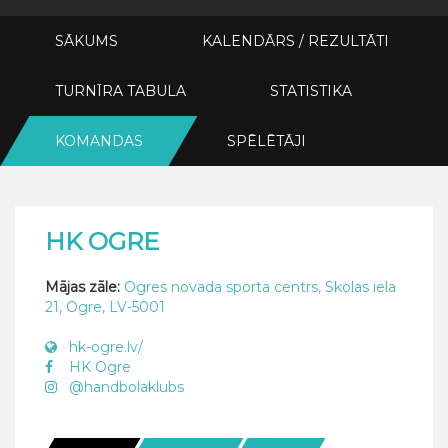
SĀKUMS
KALENDĀRS / REZULTĀTI
TURNĪRA TABULA
STATISTIKA
KOMANDAS
SPĒLĒTĀJI
HK OGRE
Mājas zāle:
Ogres novada sporta centrs, Skolas iela
21, Ogre, LV-5001
hk-ogre.lv/
HK Ogre
@handbolaklubs