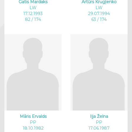
Gatis Mardaks
Artūrs Krugļenko
LW
LW
17.12.1993
29.07.1994
82 / 174
63 / 174
Māris Ervalds
Iļja Želna
PP
PP
18.10.1982
17.06.1987