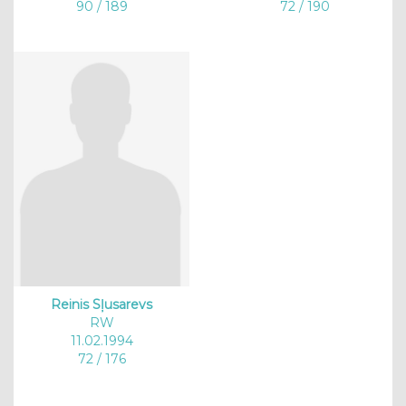
90 / 189
72 / 190
Reinis Sļusarevs
RW
11.02.1994
72 / 176