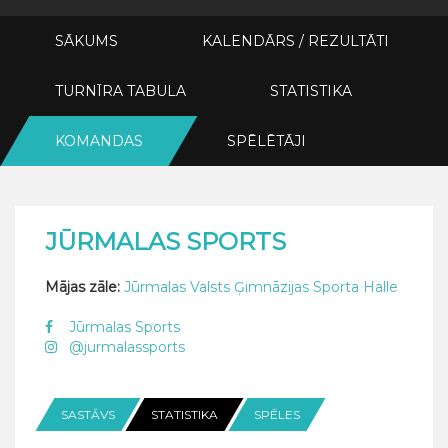
SĀKUMS
KALENDĀRS / REZULTĀTI
TURNĪRA TABULA
STATISTIKA
KOMANDAS
SPĒLĒTĀJI
JŪRMALAS SPORTS
Mājas zāle:
Jūrmalas Valsts Ģimnāzijas Sporta Halle
Jūrmalas Sports
@jurmalassports
SASTĀVS
STATISTIKA
SPĒLES