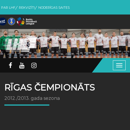
PAR LHF
REKVIZĪTI
NODERĪGAS SAITES
Togg
navig
RĪGAS ČEMPIONĀTS
2012./2013. gada sezona