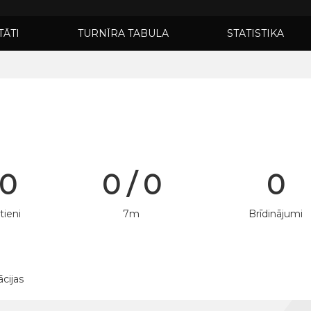
TĀTI
TURNĪRA TABULA
STATISTIKA
 0
0 / 0
0
tieni
7m
Brīdinājumi
ācijas