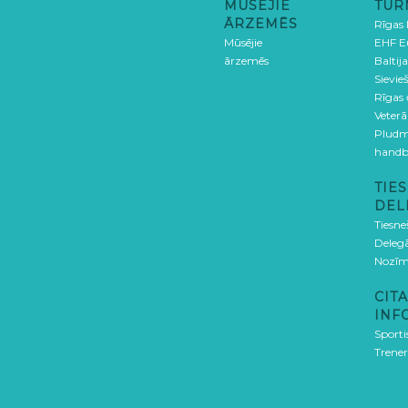
MŪSĒJIE
TUR
ĀRZEMĒS
Rīgas
Mūsējie
EHF E
ārzemēs
Baltija
Sievieš
Rīgas
Veterā
Pludm
handb
TIES
DEL
Tiesne
Delegā
Nozīm
CITA
INF
Sporti
Trener