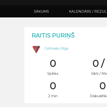
SĀKUMS
KALENDĀRS / REZUL
RAITIS PURIŅŠ
Celtnieks Rīga
0
0 /
Spēles
Vārti / Me
0
0
2 min
Diskvalifik