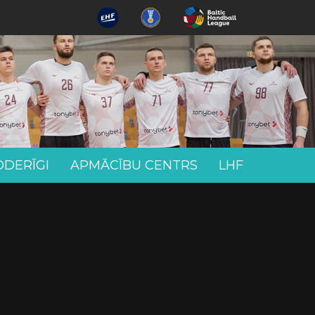
ODERĪGI
APMĀCĪBU CENTRS
LHF