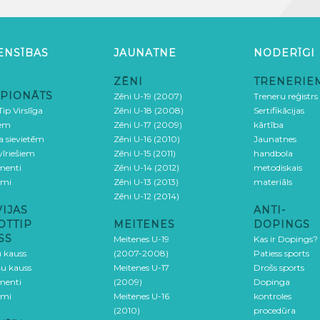
ENSĪBAS
JAUNATNE
NODERĪGI
ZĒNI
TRENERIE
PIONĀTS
Zēni U-19 (2007)
Treneru reģistrs
ip Virslīga
Zēni U-18 (2008)
Sertifikācijas
iem
Zēni U-17 (2009)
kārtība
ga sievietēm
Zēni U-16 (2010)
Jaunatnes
 vīriešiem
Zēni U-15 (2011)
handbola
menti
Zēni U-14 (2012)
metodiskais
umi
Zēni U-13 (2013)
materiāls
Zēni U-12 (2014)
VIJAS
ANTI-
OTTIP
MEITENES
DOPINGS
SS
Meitenes U-19
Kas ir Dopings?
u kauss
(2007-2008)
Patiess sports
šu kauss
Meitenes U-17
Drošs sports
menti
(2009)
Dopinga
umi
Meitenes U-16
kontroles
(2010)
procedūra