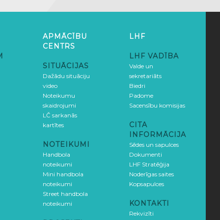
APMĀCĪBU
LHF
CENTRS
M
LHF VADĪBA
SITUĀCIJAS
Valde un
Dažādu situāciju
sekretariāts
video
Biedri
Noteikumu
Padome
skaidrojumi
Sacensību komisijas
LČ sarkanās
CITA
kartītes
INFORMĀCIJA
NOTEIKUMI
Sēdes un sapulces
Handbola
Dokumenti
noteikumi
LHF Stratēģija
Mini handbola
Noderīgas saites
noteikumi
Kopsapulces
Street handbola
KONTAKTI
noteikumi
Rekvizīti