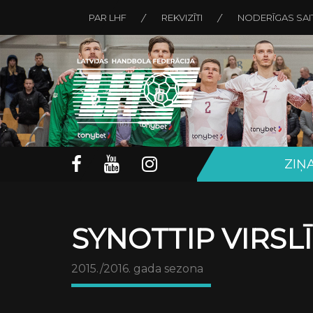
PAR LHF
REKVIZĪTI
NODERĪGAS SAI
ZIŅ
SYNOTTIP VIRSL
2015./2016. gada sezona