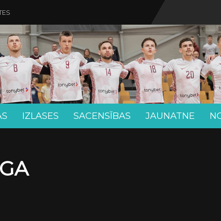
TES
AS
IZLASES
SACENSĪBAS
JAUNATNE
N
ĪGA