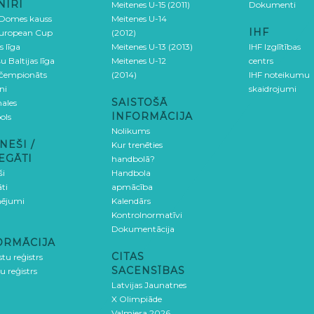
NĪRI
Meitenes U-15 (2011)
Dokumenti
 Domes kauss
Meitenes U-14
IHF
uropean Cup
(2012)
s līga
Meitenes U-13 (2013)
IHF Izglītības
u Baltijas līga
Meitenes U-12
centrs
 čempionāts
(2014)
IHF noteikumu
ni
skaidrojumi
SAISTOŠĀ
ales
INFORMĀCIJA
ols
Nolikums
NEŠI /
Kur trenēties
EGĀTI
handbolā?
ši
Handbola
ti
apmācība
ējumi
Kalendārs
Kontrolnormatīvi
Dokumentācija
ORMĀCIJA
CITAS
stu reģistrs
SACENSĪBAS
u reģistrs
Latvijas Jaunatnes
X Olimpiāde
Valmiera 2026