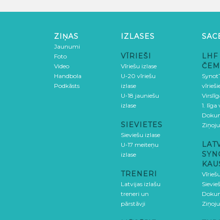
ZIŅAS
IZLASES
SAC
Jaunumi
VĪRIEŠI
LHF
Foto
ČEM
Video
Vīriešu izlase
Handbola
U-20 vīriešu
SynotT
Podkāsts
izlase
vīrieš
U-18 jauniešu
Virslī
izlase
1. līga
Doku
SIEVIETES
Ziņoj
Sieviešu izlase
LAT
U-17 meiteņu
SYN
izlase
KAU
TRENERI
Vīrieš
Latvijas izlašu
Sievie
treneri un
Doku
pārstāvji
Ziņoj