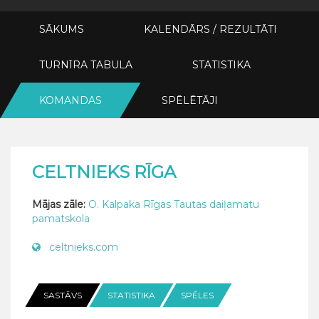
SĀKUMS
KALENDĀRS / REZULTĀTI
TURNĪRA TABULA
STATISTIKA
KOMANDAS
SPĒLĒTĀJI
CELTNIEKS RĪGA
Mājas zāle:
O. Kalpaka Rīgas Tautas daiļamatu
pamatskola
celtnieks.com
SASTĀVS
STATISTIKA
SPĒLES