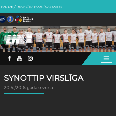
PAR LHF
REKVIZĪTI
NODERĪGAS SAITES
Togg
navig
SYNOTTIP VIRSLĪGA
2015./2016. gada sezona