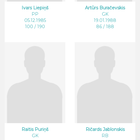
Ivars Liepiņš
Artūrs Buračevskis
PP
GK
05.12.1985
19.01.1988
100 / 190
86 / 188
Raitis Puriņš
Ričards Jablonskis
GK
RB