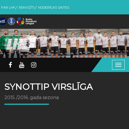
PAR LHF
REKVIZĪTI
NODERĪGAS SAITES
Togg
navig
SYNOTTIP VIRSLĪGA
2015./2016. gada sezona