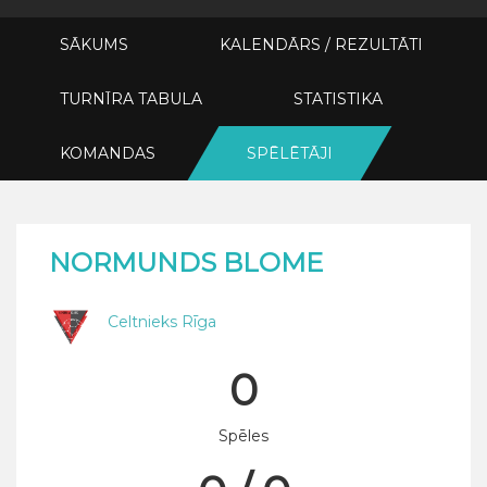
SĀKUMS
KALENDĀRS / REZULTĀTI
TURNĪRA TABULA
STATISTIKA
KOMANDAS
SPĒLĒTĀJI
NORMUNDS BLOME
Celtnieks Rīga
0
Spēles