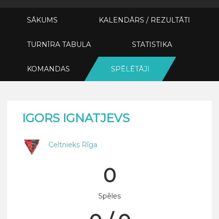
SĀKUMS
KALENDĀRS / REZULTĀTI
TURNĪRA TABULA
STATISTIKA
KOMANDAS
SPĒLĒTĀJI
IGORS IGNATJEVS
Celtnieks Rīga
0
Spēles