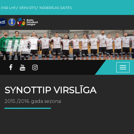
PAR LHF
REKVIZĪTI
NODERĪGAS SAITES
Togg
navig
SYNOTTIP VIRSLĪGA
2015./2016. gada sezona