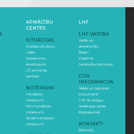
APMĀCĪBU
LHF
CENTRS
M
LHF VADĪBA
SITUĀCIJAS
Valde un
Dažādu situāciju
sekretariāts
video
Biedri
Noteikumu
Padome
skaidrojumi
Sacensību komisijas
LČ sarkanās
CITA
kartītes
INFORMĀCIJA
NOTEIKUMI
Sēdes un sapulces
Handbola
Dokumenti
noteikumi
LHF Stratēģija
Mini handbola
Noderīgas saites
noteikumi
Kopsapulces
Street handbola
KONTAKTI
noteikumi
Rekvizīti