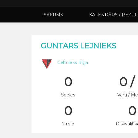
SĀKUMS
KALENDĀRS / REZUL
GUNTARS LEJNIEKS
Celtnieks Rīga
0
0 /
Spēles
Vārti / Me
0
0
2 min
Diskvalifik