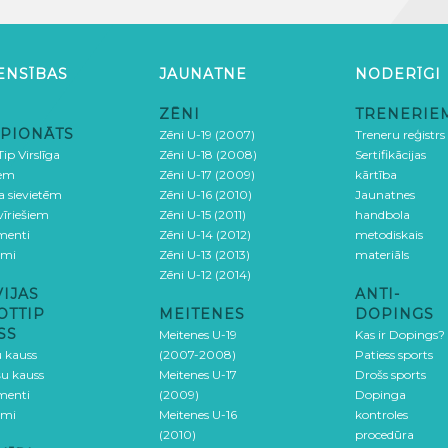
ENSĪBAS
JAUNATNE
NODERĪGI
ZĒNI
TRENERIE
PIONĀTS
Zēni U-19 (2007)
Treneru reģistrs
ip Virslīga
Zēni U-18 (2008)
Sertifikācijas
iem
Zēni U-17 (2009)
kārtība
ga sievietēm
Zēni U-16 (2010)
Jaunatnes
 vīriešiem
Zēni U-15 (2011)
handbola
menti
Zēni U-14 (2012)
metodiskais
umi
Zēni U-13 (2013)
materiāls
Zēni U-12 (2014)
VIJAS
ANTI-
OTTIP
MEITENES
DOPINGS
SS
Meitenes U-19
Kas ir Dopings?
u kauss
(2007-2008)
Patiess sports
šu kauss
Meitenes U-17
Drošs sports
menti
(2009)
Dopinga
umi
Meitenes U-16
kontroles
(2010)
procedūra