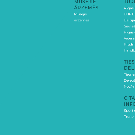
MŪSĒJIE
TUR
ĀRZEMĒS
Rīgas
Mūsējie
EHF E
ārzemēs
Baltija
Sievieš
Rīgas
Veterā
Pludm
handb
TIES
DEL
Tiesne
Delegā
Nozīm
CITA
INF
Sporti
Trener