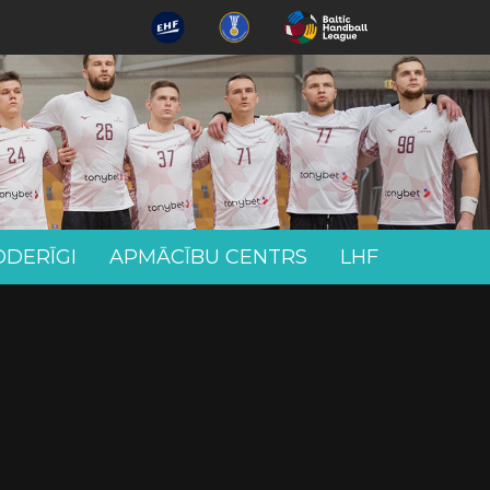
ODERĪGI
APMĀCĪBU CENTRS
LHF