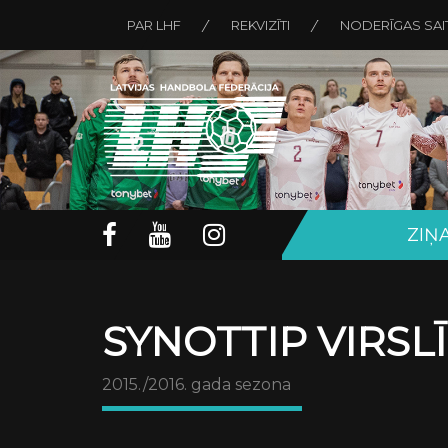
PAR LHF
REKVIZĪTI
NODERĪGAS SAI
ZIŅ
SYNOTTIP VIRSL
2015./2016. gada sezona