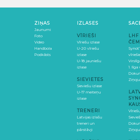
ZIŅAS
IZLASES
SAC
Jaunumi
VĪRIEŠI
LHF
Foto
ČEM
Video
Vīriešu izlase
Handbola
U-20 vīriešu
SynotT
Podkāsts
izlase
vīrieš
U-18 jauniešu
Virslī
izlase
1. līga
Doku
SIEVIETES
Ziņoj
Sieviešu izlase
LAT
U-17 meiteņu
SYN
izlase
KAU
TRENERI
Vīrieš
Latvijas izlašu
Sievie
treneri un
Doku
pārstāvji
Ziņoj