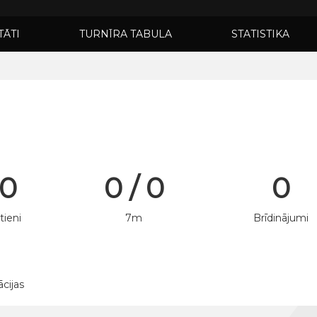
TĀTI
TURNĪRA TABULA
STATISTIKA
 0
0 / 0
0
tieni
7m
Brīdinājumi
ācijas