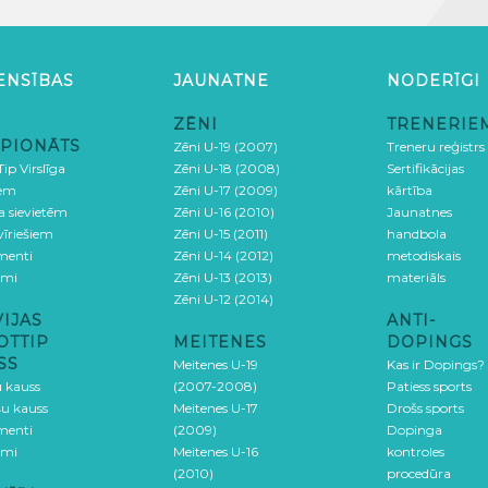
ENSĪBAS
JAUNATNE
NODERĪGI
ZĒNI
TRENERIE
PIONĀTS
Zēni U-19 (2007)
Treneru reģistrs
ip Virslīga
Zēni U-18 (2008)
Sertifikācijas
iem
Zēni U-17 (2009)
kārtība
ga sievietēm
Zēni U-16 (2010)
Jaunatnes
 vīriešiem
Zēni U-15 (2011)
handbola
menti
Zēni U-14 (2012)
metodiskais
umi
Zēni U-13 (2013)
materiāls
Zēni U-12 (2014)
VIJAS
ANTI-
OTTIP
MEITENES
DOPINGS
SS
Meitenes U-19
Kas ir Dopings?
u kauss
(2007-2008)
Patiess sports
šu kauss
Meitenes U-17
Drošs sports
menti
(2009)
Dopinga
umi
Meitenes U-16
kontroles
(2010)
procedūra