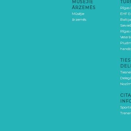
MŪSĒJIE
TUR
ĀRZEMĒS
Rīgas
Mūsējie
EHF E
ārzemēs
Baltija
Sievieš
Rīgas
Veterā
Pludm
handb
TIES
DEL
Tiesne
Delegā
Nozīm
CITA
INF
Sporti
Trener