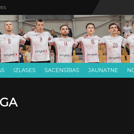
TES
AS
IZLASES
SACENSĪBAS
JAUNATNE
N
ĪGA