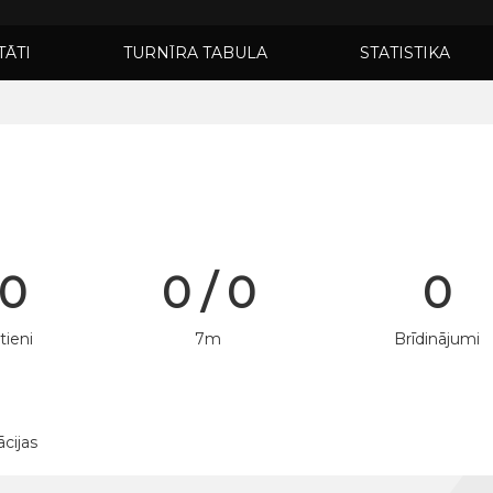
TĀTI
TURNĪRA TABULA
STATISTIKA
 0
0 / 0
0
tieni
7m
Brīdinājumi
ācijas