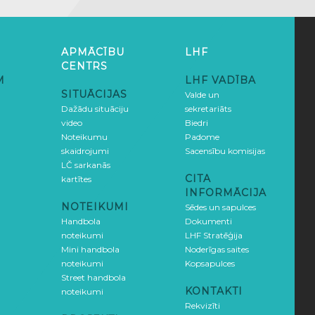
APMĀCĪBU
LHF
CENTRS
M
LHF VADĪBA
SITUĀCIJAS
Valde un
Dažādu situāciju
sekretariāts
video
Biedri
Noteikumu
Padome
skaidrojumi
Sacensību komisijas
LČ sarkanās
CITA
kartītes
INFORMĀCIJA
NOTEIKUMI
Sēdes un sapulces
Handbola
Dokumenti
noteikumi
LHF Stratēģija
Mini handbola
Noderīgas saites
noteikumi
Kopsapulces
Street handbola
KONTAKTI
noteikumi
Rekvizīti