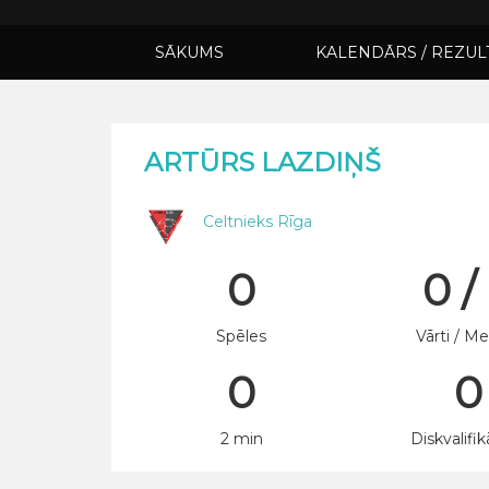
SĀKUMS
KALENDĀRS / REZUL
ARTŪRS LAZDIŅŠ
Celtnieks Rīga
0
0 /
Spēles
Vārti / Me
0
0
2 min
Diskvalifik