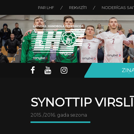
PAR LHF
REKVIZĪTI
NODERĪGAS SAI
ZIŅ
SYNOTTIP VIRSL
2015./2016. gada sezona