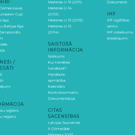
NĪRI
Meitenes U-15 (2011)
Dokumenti
 Domes kauss
Meitenes U-14
IHF
uropean Cup
(2012)
s līga
Meitenes U-13 (2013)
IHF Izglītības
u Baltijas līga
Meitenes U-12
centrs
 čempionāts
(2014)
IHF noteikumu
ni
skaidrojumi
SAISTOŠĀ
ales
INFORMĀCIJA
ols
Nolikums
NEŠI /
Kur trenēties
EGĀTI
handbolā?
ši
Handbola
ti
apmācība
ējumi
Kalendārs
Kontrolnormatīvi
Dokumentācija
ORMĀCIJA
CITAS
stu reģistrs
SACENSĪBAS
u reģistrs
Latvijas Jaunatnes
X Olimpiāde
Valmiera 2026