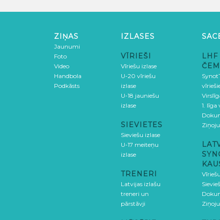
ZIŅAS
IZLASES
SAC
Jaunumi
VĪRIEŠI
LHF
Foto
ČEM
Video
Vīriešu izlase
Handbola
U-20 vīriešu
SynotT
Podkāsts
izlase
vīrieš
U-18 jauniešu
Virslī
izlase
1. līga
Doku
SIEVIETES
Ziņoj
Sieviešu izlase
LAT
U-17 meiteņu
SYN
izlase
KAU
TRENERI
Vīrieš
Latvijas izlašu
Sievie
treneri un
Doku
pārstāvji
Ziņoj