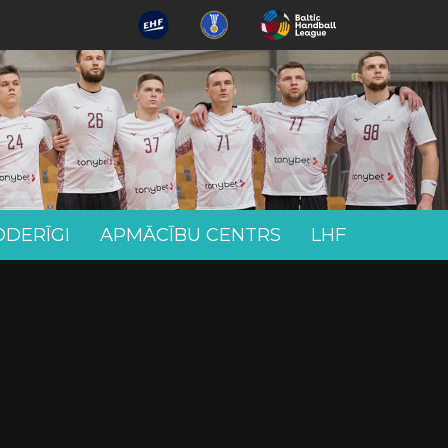
ODERĪGI
APMĀCĪBU CENTRS
LHF