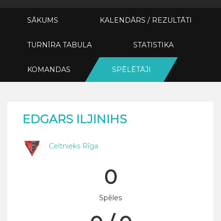
SĀKUMS
KALENDĀRS / REZULTĀTI
TURNĪRA TABULA
STATISTIKA
KOMANDAS
SPĒLĒTĀJI
EDGARS ILJINIHS
Celtnieks Rīga
0
Spēles