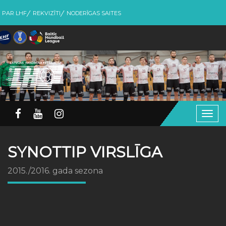
PAR LHF
REKVIZĪTI
NODERĪGAS SAITES
Togg
navig
SYNOTTIP VIRSLĪGA
2015./2016. gada sezona