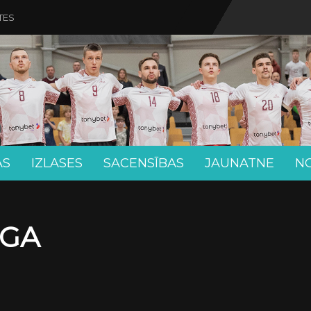
TES
AS
IZLASES
SACENSĪBAS
JAUNATNE
N
ĪGA