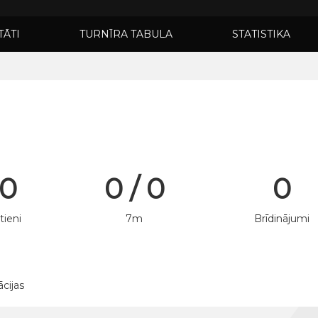
TĀTI
TURNĪRA TABULA
STATISTIKA
 0
0 / 0
0
tieni
7m
Brīdinājumi
ācijas