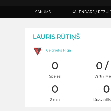
SĀKUMS
KALENDĀRS / REZUL
LAURIS RŪTIŅŠ
Celtnieks Rīga
0
0 /
Spēles
Vārti / Me
0
0
2 min
Diskvalifik