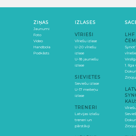
ZIŅAS
IZLASES
SAC
Jaunumi
VĪRIEŠI
LHF
Foto
ČEM
Video
Vīriešu izlase
Handbola
U-20 vīriešu
SynotT
Podkāsts
izlase
vīrieš
U-18 jauniešu
Virslī
izlase
1. līga
Doku
SIEVIETES
Ziņoj
Sieviešu izlase
LAT
U-17 meiteņu
SYN
izlase
KAU
TRENERI
Vīrieš
Latvijas izlašu
Sievie
treneri un
Doku
pārstāvji
Ziņoj