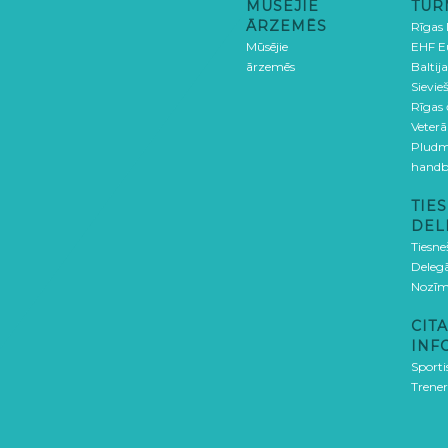
MŪSĒJIE
TUR
ĀRZEMĒS
Rīgas
Mūsējie
EHF E
ārzemēs
Baltija
Sievieš
Rīgas
Veterā
Pludm
handb
TIES
DEL
Tiesne
Delegā
Nozīm
CITA
INF
Sporti
Trener