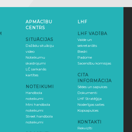
APMĀCĪBU
LHF
CENTRS
M
LHF VADĪBA
SITUĀCIJAS
Valde un
Dažādu situāciju
sekretariāts
video
Biedri
Noteikumu
Padome
skaidrojumi
Sacensību komisijas
LČ sarkanās
CITA
kartītes
INFORMĀCIJA
NOTEIKUMI
Sēdes un sapulces
Handbola
Dokumenti
noteikumi
LHF Stratēģija
Mini handbola
Noderīgas saites
noteikumi
Kopsapulces
Street handbola
KONTAKTI
noteikumi
Rekvizīti