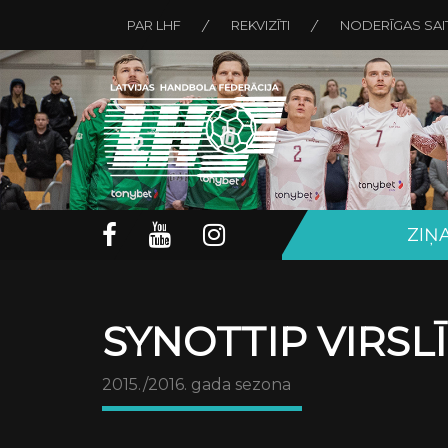
PAR LHF
REKVIZĪTI
NODERĪGAS SAI
ZIŅ
SYNOTTIP VIRSL
2015./2016. gada sezona