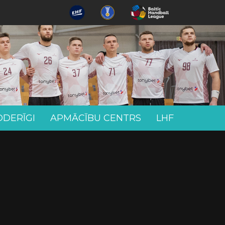
ODERĪGI
APMĀCĪBU CENTRS
LHF