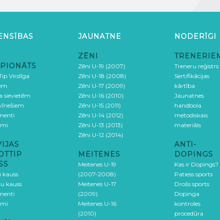
ENSĪBAS
JAUNATNE
NODERĪGI
ZĒNI
TRENERIE
PIONĀTS
Zēni U-19 (2007)
Treneru reģistrs
ip Virslīga
Zēni U-18 (2008)
Sertifikācijas
iem
Zēni U-17 (2009)
kārtība
ga sievietēm
Zēni U-16 (2010)
Jaunatnes
 vīriešiem
Zēni U-15 (2011)
handbola
menti
Zēni U-14 (2012)
metodiskais
umi
Zēni U-13 (2013)
materiāls
Zēni U-12 (2014)
VIJAS
ANTI-
OTTIP
MEITENES
DOPINGS
SS
Meitenes U-19
Kas ir Dopings?
u kauss
(2007-2008)
Patiess sports
šu kauss
Meitenes U-17
Drošs sports
menti
(2009)
Dopinga
umi
Meitenes U-16
kontroles
(2010)
procedūra