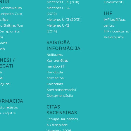
NĪRI
Meitenes U-15 (2011)
Dokumenti
 Domes kauss
Meitenes U-14
IHF
uropean Cup
(2012)
s līga
Meitenes U-13 (2013)
IHF Izglītības
u Baltijas līga
Meitenes U-12
centrs
 čempionāts
(2014)
IHF noteikumu
ni
skaidrojumi
SAISTOŠĀ
ales
INFORMĀCIJA
ols
Nolikums
NEŠI /
Kur trenēties
EGĀTI
handbolā?
ši
Handbola
ti
apmācība
ējumi
Kalendārs
Kontrolnormatīvi
Dokumentācija
ORMĀCIJA
CITAS
stu reģistrs
SACENSĪBAS
u reģistrs
Latvijas Jaunatnes
X Olimpiāde
Valmiera 2026