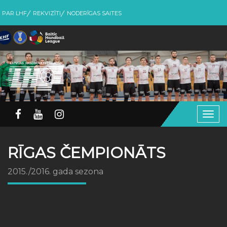
PAR LHF
REKVIZĪTI
NODERĪGAS SAITES
Togg
navig
RĪGAS ČEMPIONĀTS
2015./2016. gada sezona