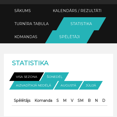
SĀKUMS
KALENDĀRS / REZULTĀTI
TURNĪRA TABULA
STATISTIKA
KOMANDAS
SPĒLĒTĀJI
STATISTIKA
VISA SEZONA
ŠONEDĒĻ
AIZVADĪTAJĀ NEDĒĻĀ
AUGUSTĀ
JŪLIJĀ
Spēlētājs
Komanda
S
M
V
SM
B
N
D