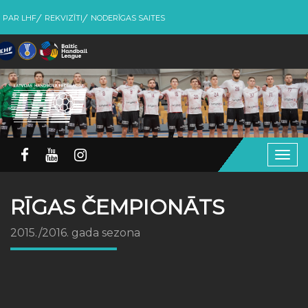
PAR LHF
REKVIZĪTI
NODERĪGAS SAITES
Togg
navig
RĪGAS ČEMPIONĀTS
2015./2016. gada sezona