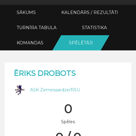
SĀKUMS
KALENDĀRS / REZULTĀTI
TURNĪRA TABULA
STATISTIKA
KOMANDAS
SPĒLĒTĀJI
ĒRIKS DROBOTS
ASK Zemessardze/RSU
0
Spēles