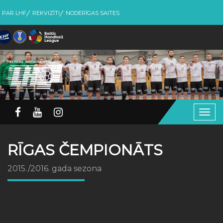
PAR LHF
REKVIZĪTI
NODERĪGAS SAITES
Togg
navig
RĪGAS ČEMPIONĀTS
2015./2016. gada sezona