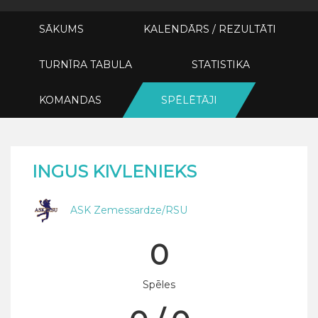
SĀKUMS
KALENDĀRS / REZULTĀTI
TURNĪRA TABULA
STATISTIKA
KOMANDAS
SPĒLĒTĀJI
INGUS KIVLENIEKS
ASK Zemessardze/RSU
0
Spēles