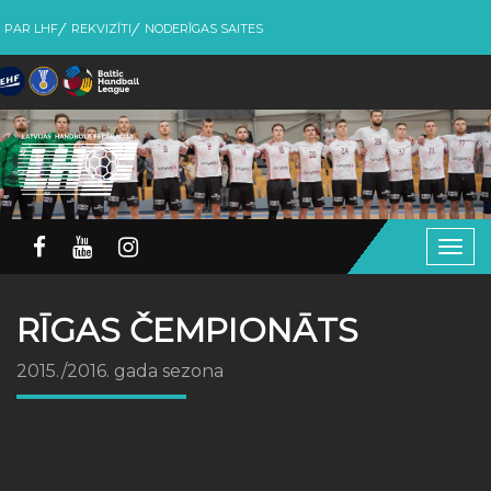
PAR LHF
REKVIZĪTI
NODERĪGAS SAITES
Togg
navig
RĪGAS ČEMPIONĀTS
2015./2016. gada sezona