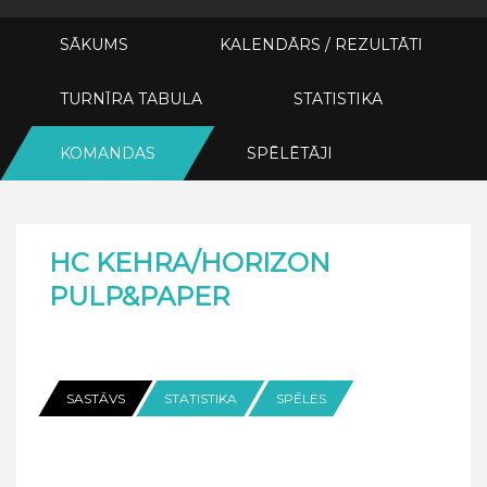
SĀKUMS
KALENDĀRS / REZULTĀTI
TURNĪRA TABULA
STATISTIKA
KOMANDAS
SPĒLĒTĀJI
HC KEHRA/HORIZON
PULP&PAPER
SASTĀVS
STATISTIKA
SPĒLES