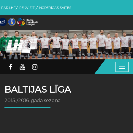
PAR LHF
REKVIZĪTI
NODERĪGAS SAITES
Togg
navig
BALTIJAS LĪGA
2015./2016. gada sezona