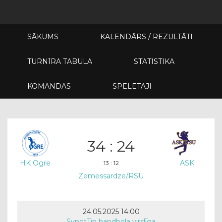
SĀKUMS
KALENDĀRS / REZULTĀTI
TURNĪRA TABULA
STATISTIKA
KOMANDAS
SPĒLĒTĀJI
34 : 24
HK Ogre
ASK
13 : 12
Zemessardze/RSU
24.05.2025 14:00
SynotTip handbola virslīga