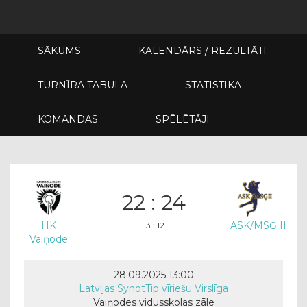
SĀKUMS
KALENDĀRS / REZULTĀTI
TURNĪRA TABULA
STATISTIKA
KOMANDAS
SPĒLĒTĀJI
22 : 24
HK
ASK/MSĢ II
13 : 12
Vaiņode
28.09.2025 13:00
Latvijas SynotTip vīriešu Virslīga
Vaiņodes vidusskolas zāle