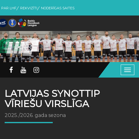
PAR LHF
REKVIZĪTI
NODERĪGAS SAITES
Togg
navig
LATVIJAS SYNOTTIP
VĪRIEŠU VIRSLĪGA
2025./2026. gada sezona