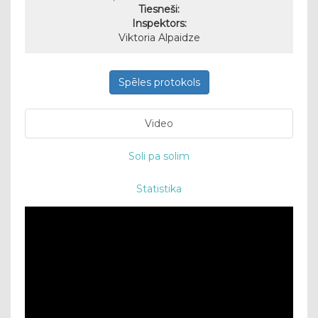
Tiesneši:
Inspektors:
Viktoria Alpaidze
Spēles protokols
Video
Soli pa solim
Statistika