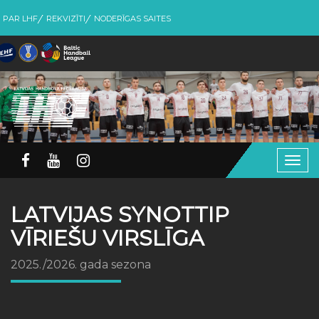
PAR LHF
REKVIZĪTI
NODERĪGAS SAITES
Togg
navig
LATVIJAS SYNOTTIP
VĪRIEŠU VIRSLĪGA
2025./2026. gada sezona