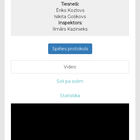
Tiesneši:
Ēriks Kozlovs
Ņikita Goļikovs
Inspektors:
Ilmārs Kazinieks
Spēles protokols
Video
Soli pa solim
Statistika