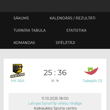
SĀKUMS
KALENDĀRS / REZULTĀTI
TURNĪRA TABULA
STATISTIKA
KOMANDAS
SPĒLĒTĀJI
25 : 36
HK S&A
Salaspils SS
13 : 19
11.10.2025 18:00
Latvijas SynotTip vīriešu Virslīga
Aizkraukles Sporta centrs