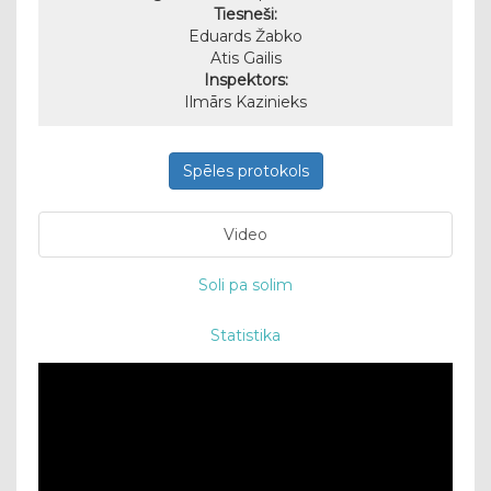
Tiesneši:
Eduards Žabko
Atis Gailis
Inspektors:
Ilmārs Kazinieks
Spēles protokols
Video
Soli pa solim
Statistika