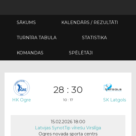
SĀKUMS
KALENDĀRS / REZULTĀTI
TURNĪRA TABULA
STATISTIKA
KOMANDAS
SPĒLĒTĀJI
28 : 30
HK Ogre
SK Latgols
10 : 17
15.02.2026 18:00
Latvijas SynotTip vīriešu Virslīga
Ogres novada sporta centrs