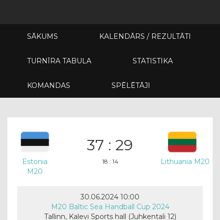
SĀKUMS
KALENDĀRS / REZULTĀTI
TURNĪRA TABULA
STATISTIKA
KOMANDAS
SPĒLĒTĀJI
37 : 29
Estonia
Lithuania M20
18 : 14
M20
30.06.2024 10:00
M20 Baltic Sea Handball Cup 2024
Tallinn, Kalevi Sports hall (Juhkentali 12)