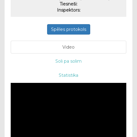
Tiesneši:
Inspektors:
Spēles protokols
Video
Soli pa solim
Statistika