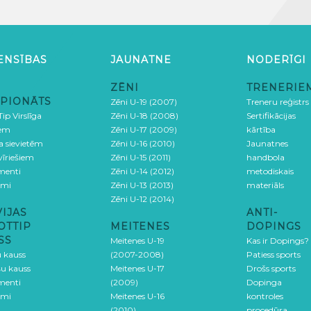
ENSĪBAS
JAUNATNE
NODERĪGI
ZĒNI
TRENERIE
PIONĀTS
Zēni U-19 (2007)
Treneru reģistrs
ip Virslīga
Zēni U-18 (2008)
Sertifikācijas
iem
Zēni U-17 (2009)
kārtība
ga sievietēm
Zēni U-16 (2010)
Jaunatnes
 vīriešiem
Zēni U-15 (2011)
handbola
menti
Zēni U-14 (2012)
metodiskais
umi
Zēni U-13 (2013)
materiāls
Zēni U-12 (2014)
VIJAS
ANTI-
OTTIP
MEITENES
DOPINGS
SS
Meitenes U-19
Kas ir Dopings?
u kauss
(2007-2008)
Patiess sports
šu kauss
Meitenes U-17
Drošs sports
menti
(2009)
Dopinga
umi
Meitenes U-16
kontroles
(2010)
procedūra