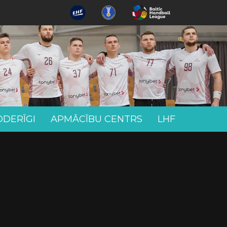
ODERĪGI
APMĀCĪBU CENTRS
LHF