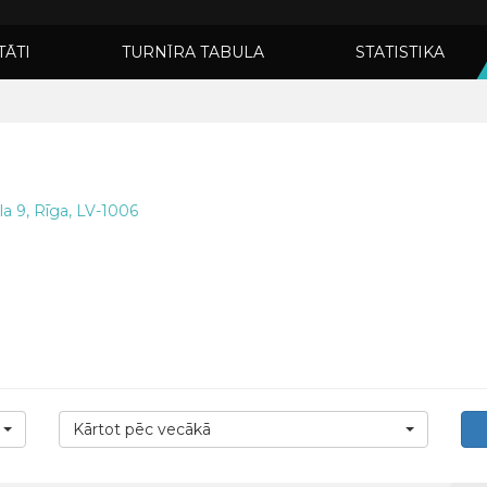
TĀTI
TURNĪRA TABULA
STATISTIKA
la 9, Rīga, LV-1006
Kārtot pēc vecākā