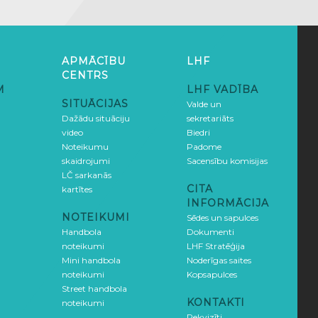
APMĀCĪBU
LHF
CENTRS
M
LHF VADĪBA
SITUĀCIJAS
Valde un
Dažādu situāciju
sekretariāts
video
Biedri
Noteikumu
Padome
skaidrojumi
Sacensību komisijas
LČ sarkanās
CITA
kartītes
INFORMĀCIJA
NOTEIKUMI
Sēdes un sapulces
Handbola
Dokumenti
noteikumi
LHF Stratēģija
Mini handbola
Noderīgas saites
noteikumi
Kopsapulces
Street handbola
KONTAKTI
noteikumi
Rekvizīti