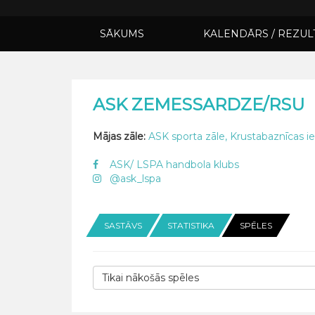
SĀKUMS
KALENDĀRS / REZUL
ASK ZEMESSARDZE/RSU
Mājas zāle:
ASK sporta zāle, Krustabaznīcas ie
ASK/ LSPA handbola klubs
@ask_lspa
SASTĀVS
STATISTIKA
SPĒLES
Tikai nākošās spēles