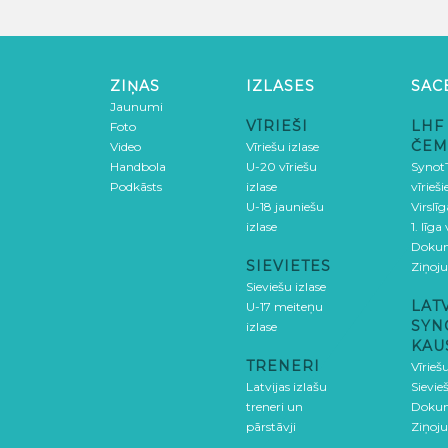
ZIŅAS
IZLASES
SAC
Jaunumi
VĪRIEŠI
LHF
Foto
ČEM
Video
Vīriešu izlase
Handbola
U-20 vīriešu
SynotT
Podkāsts
izlase
vīrieš
U-18 jauniešu
Virslī
izlase
1. līga
Doku
SIEVIETES
Ziņoj
Sieviešu izlase
LAT
U-17 meiteņu
SYN
izlase
KAU
TRENERI
Vīrieš
Latvijas izlašu
Sievie
treneri un
Doku
pārstāvji
Ziņoj