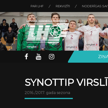
PAR LHF
REKVIZĪTI
NODERĪGAS SAI
ZIŅ
SYNOTTIP VIRSL
2016./2017. gada sezona