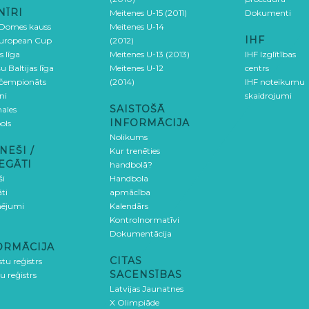
NĪRI
Meitenes U-15 (2011)
Dokumenti
 Domes kauss
Meitenes U-14
IHF
uropean Cup
(2012)
s līga
Meitenes U-13 (2013)
IHF Izglītības
u Baltijas līga
Meitenes U-12
centrs
 čempionāts
(2014)
IHF noteikumu
ni
skaidrojumi
SAISTOŠĀ
ales
INFORMĀCIJA
ols
Nolikums
NEŠI /
Kur trenēties
EGĀTI
handbolā?
ši
Handbola
ti
apmācība
ējumi
Kalendārs
Kontrolnormatīvi
Dokumentācija
ORMĀCIJA
CITAS
stu reģistrs
SACENSĪBAS
u reģistrs
Latvijas Jaunatnes
X Olimpiāde