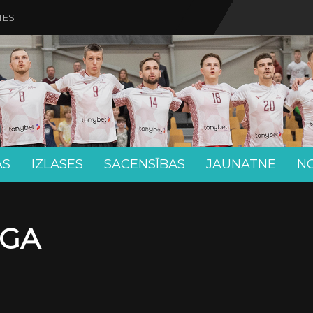
TES
AS
IZLASES
SACENSĪBAS
JAUNATNE
N
ĪGA