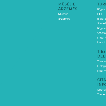
MŪSĒJIE
TUR
ĀRZEMĒS
Rīgas
Mūsējie
EHF E
ārzemēs
Baltija
Sievieš
Rīgas
Veterā
Pludm
handb
TIES
DEL
Tiesne
Delegā
Nozīm
CITA
INF
Sporti
Trener