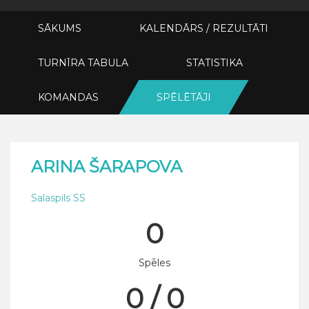
SĀKUMS
KALENDĀRS / REZULTĀTI
TURNĪRA TABULA
STATISTIKA
KOMANDAS
SPĒLĒTĀJI
ARINA ŠARAPOVA
Salaspils SS
0
Spēles
0 / 0