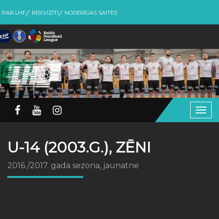
PAR LHF
REKVIZĪTI
NODERĪGAS SAITES
Togg
navig
U-14 (2003.G.), ZĒNI
2016./2017. gada sezona, jaunatne