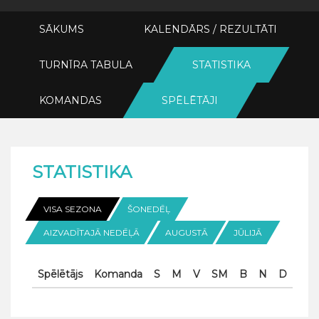
SĀKUMS
KALENDĀRS / REZULTĀTI
TURNĪRA TABULA
STATISTIKA
KOMANDAS
SPĒLĒTĀJI
STATISTIKA
VISA SEZONA
ŠONEDĒĻ
AIZVADĪTAJĀ NEDĒĻĀ
AUGUSTĀ
JŪLIJĀ
Spēlētājs
Komanda
S
M
V
SM
B
N
D