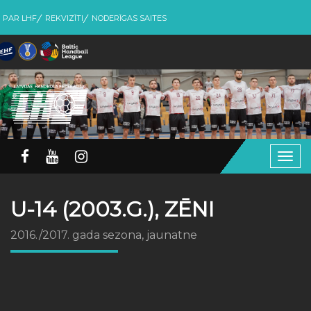
PAR LHF
REKVIZĪTI
NODERĪGAS SAITES
Togg
navig
U-14 (2003.G.), ZĒNI
2016./2017. gada sezona, jaunatne