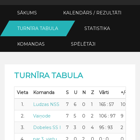
SĀKUMS
KALENDĀRS / REZULTĀTI
TURNĪRA TABULA
STATISTIKA
KOMANDAS
SPĒLĒTĀJI
TURNĪRA TABULA
Vieta
Komanda
S
U
N
Z
Vārti
+/-
Pu
1.
Ludzas NSS
7
6
0
1
165 : 57
108
12
2.
Vaiņode
7
5
0
2
106 : 97
9
10
3.
Dobeles SS I
7
3
0
4
95 : 93
2
6
4.
par 3. vietu
2
0
2
0
0 : 0
0
2