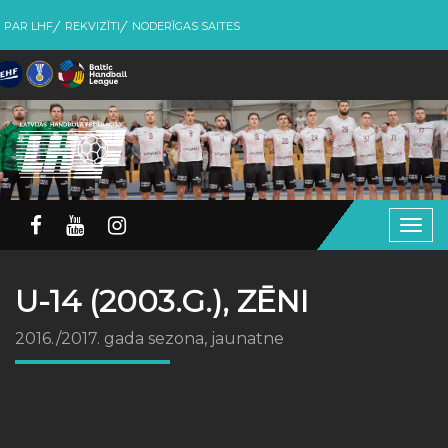
PAR LHF
REKVIZĪTI
NODERĪGAS SAITES
Togg
navig
U-14 (2003.G.), ZĒNI
2016./2017. gada sezona, jaunatne