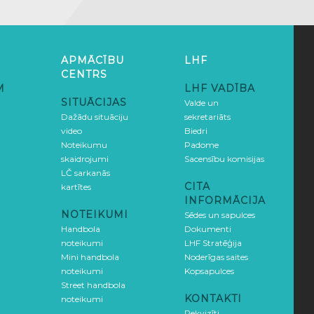
APMĀCĪBU
LHF
CENTRS
M
LHF VADĪBA
SITUĀCIJAS
Valde un
Dažādu situāciju
sekretariāts
video
Biedri
Noteikumu
Padome
skaidrojumi
Sacensību komisijas
LČ sarkanās
CITA
kartītes
INFORMĀCIJA
NOTEIKUMI
Sēdes un sapulces
Handbola
Dokumenti
noteikumi
LHF Stratēģija
Mini handbola
Noderīgas saites
noteikumi
Kopsapulces
Street handbola
KONTAKTI
noteikumi
Rekvizīti