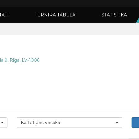
TĀTI
TURNĪRA TABULA
STATISTIKA
la 9, Rīga, LV-1006
Kārtot pēc vecākā