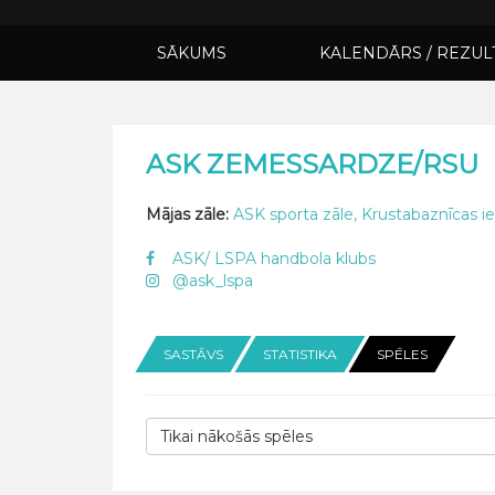
SĀKUMS
KALENDĀRS / REZUL
ASK ZEMESSARDZE/RSU
Mājas zāle:
ASK sporta zāle, Krustabaznīcas ie
ASK/ LSPA handbola klubs
@ask_lspa
SASTĀVS
STATISTIKA
SPĒLES
Tikai nākošās spēles