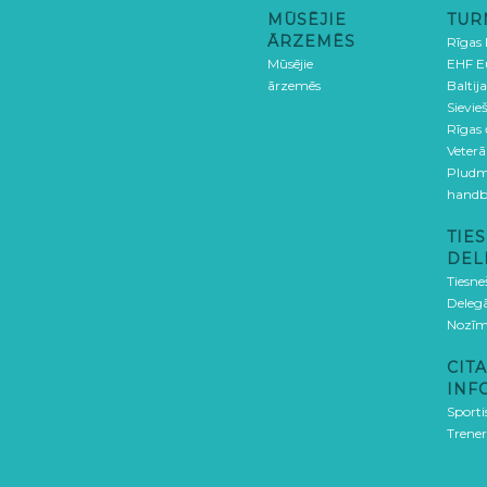
MŪSĒJIE
TUR
ĀRZEMĒS
Rīgas
Mūsējie
EHF E
ārzemēs
Baltija
Sievieš
Rīgas
Veterā
Pludm
handb
TIES
DEL
Tiesne
Delegā
Nozīm
CITA
INF
Sporti
Trener