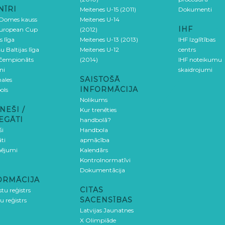
NĪRI
Meitenes U-15 (2011)
Dokumenti
 Domes kauss
Meitenes U-14
IHF
uropean Cup
(2012)
s līga
Meitenes U-13 (2013)
IHF Izglītības
u Baltijas līga
Meitenes U-12
centrs
 čempionāts
(2014)
IHF noteikumu
ni
skaidrojumi
SAISTOŠĀ
ales
INFORMĀCIJA
ols
Nolikums
NEŠI /
Kur trenēties
EGĀTI
handbolā?
ši
Handbola
ti
apmācība
ējumi
Kalendārs
Kontrolnormatīvi
Dokumentācija
ORMĀCIJA
CITAS
stu reģistrs
SACENSĪBAS
u reģistrs
Latvijas Jaunatnes
X Olimpiāde