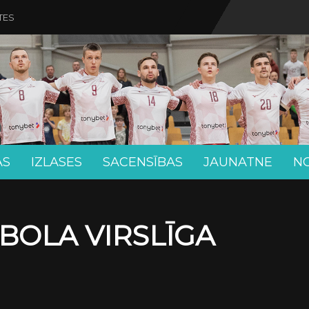
TES
AS
IZLASES
SACENSĪBAS
JAUNATNE
N
BOLA VIRSLĪGA