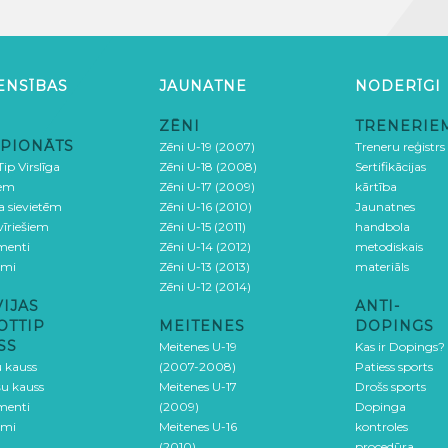
ENSĪBAS
JAUNATNE
NODERĪGI
ZĒNI
TRENERIE
PIONĀTS
Zēni U-19 (2007)
Treneru reģistrs
ip Virslīga
Zēni U-18 (2008)
Sertifikācijas
iem
Zēni U-17 (2009)
kārtība
ga sievietēm
Zēni U-16 (2010)
Jaunatnes
 vīriešiem
Zēni U-15 (2011)
handbola
menti
Zēni U-14 (2012)
metodiskais
umi
Zēni U-13 (2013)
materiāls
Zēni U-12 (2014)
VIJAS
ANTI-
OTTIP
MEITENES
DOPINGS
SS
Meitenes U-19
Kas ir Dopings?
u kauss
(2007-2008)
Patiess sports
šu kauss
Meitenes U-17
Drošs sports
menti
(2009)
Dopinga
umi
Meitenes U-16
kontroles
(2010)
procedūra