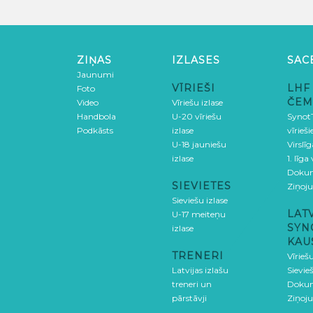
ZIŅAS
IZLASES
SAC
Jaunumi
VĪRIEŠI
LHF
Foto
ČEM
Video
Vīriešu izlase
Handbola
U-20 vīriešu
SynotT
Podkāsts
izlase
vīrieš
U-18 jauniešu
Virslī
izlase
1. līga
Doku
SIEVIETES
Ziņoj
Sieviešu izlase
LAT
U-17 meiteņu
SYN
izlase
KAU
TRENERI
Vīrieš
Latvijas izlašu
Sievie
treneri un
Doku
pārstāvji
Ziņoj