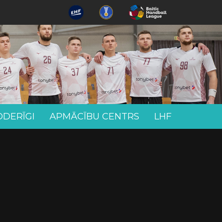
ODERĪGI
APMĀCĪBU CENTRS
LHF