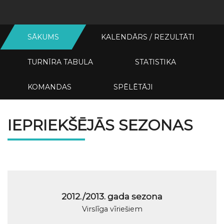
SĀKUMS
KALENDĀRS / REZULTĀTI
TURNĪRA TABULA
STATISTIKA
KOMANDAS
SPĒLĒTĀJI
IEPRIEKŠĒJĀS SEZONAS
2012./2013. gada sezona
Virslīga vīriešiem