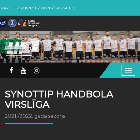
PAR LHF
REKVIZĪTI
NODERĪGAS SAITES
Togg
navig
SYNOTTIP HANDBOLA
VIRSLĪGA
2021./2022. gada sezona