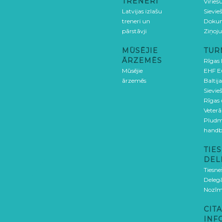
TRENERI
Vīrieš
Latvijas izlašu
Sievie
treneri un
Doku
pārstāvji
Ziņoj
MŪSĒJIE
TUR
ĀRZEMĒS
Rīgas
Mūsējie
EHF E
ārzemēs
Baltija
Sievieš
Rīgas
Veterā
Pludm
handb
TIES
DEL
Tiesne
Delegā
Nozīm
CITA
INF