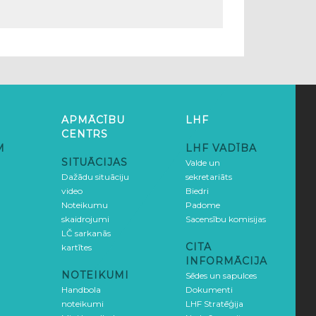
APMĀCĪBU
LHF
CENTRS
M
LHF VADĪBA
SITUĀCIJAS
Valde un
Dažādu situāciju
sekretariāts
video
Biedri
Noteikumu
Padome
skaidrojumi
Sacensību komisijas
LČ sarkanās
CITA
kartītes
INFORMĀCIJA
NOTEIKUMI
Sēdes un sapulces
Handbola
Dokumenti
noteikumi
LHF Stratēģija