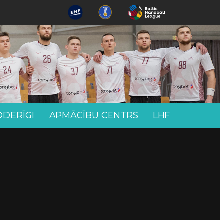
ODERĪGI
APMĀCĪBU CENTRS
LHF