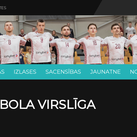
TES
AS
IZLASES
SACENSĪBAS
JAUNATNE
N
BOLA VIRSLĪGA