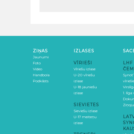
ZIŅAS
IZLASES
SAC
Jaunumi
VĪRIEŠI
LHF
Foto
ČEM
Video
Vīriešu izlase
Handbola
U-20 vīriešu
SynotT
Podkāsts
izlase
vīrieš
U-18 jauniešu
Virslī
izlase
1. līga
Doku
SIEVIETES
Ziņoj
Sieviešu izlase
LAT
U-17 meiteņu
SYN
izlase
KAU