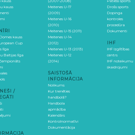
u kauss
(2007-2008)
Patiess sports
šu kauss
Meitenes U-17
Drošs sports
menti
(2009)
Dopinga
umi
Meitenes U-16
kontroles
(2010)
procedūra
NĪRI
Meitenes U-15 (2011)
Dokumenti
 Domes kauss
Meitenes U-14
IHF
uropean Cup
(2012)
s līga
Meitenes U-13 (2013)
IHF Izglītības
u Baltijas līga
Meitenes U-12
centrs
 čempionāts
(2014)
IHF noteikumu
ni
skaidrojumi
SAISTOŠĀ
ales
INFORMĀCIJA
ols
Nolikums
NEŠI /
Kur trenēties
EGĀTI
handbolā?
ši
Handbola
ti
apmācība
ējumi
Kalendārs
Kontrolnormatīvi
Dokumentācija
ORMĀCIJA