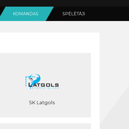
KOMANDAS
SPĒLĒTĀJI
SK Latgols