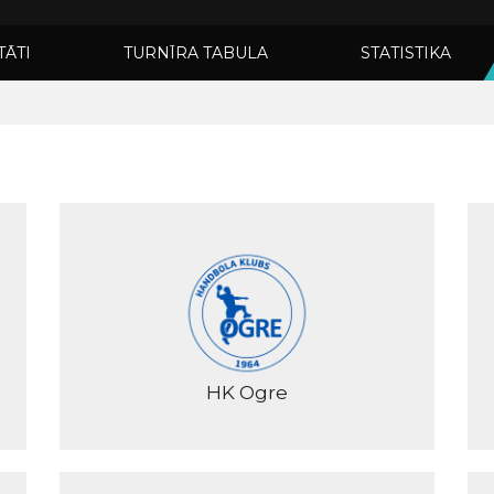
TĀTI
TURNĪRA TABULA
STATISTIKA
HK Ogre