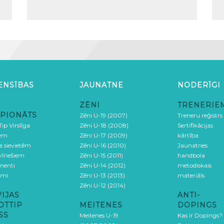
ENSĪBAS
JAUNATNE
NODERĪGI
ZĒNI
TRENERIE
PIONĀTS
Zēni U-19 (2007)
Treneru reģistrs
ip Virslīga
Zēni U-18 (2008)
Sertifikācijas
iem
Zēni U-17 (2009)
kārtība
ga sievietēm
Zēni U-16 (2010)
Jaunatnes
 vīriešiem
Zēni U-15 (2011)
handbola
menti
Zēni U-14 (2012)
metodiskais
umi
Zēni U-13 (2013)
materiāls
Zēni U-12 (2014)
VIJAS
ANTI-
OTTIP
MEITENES
DOPINGS
SS
Meitenes U-19
Kas ir Dopings?