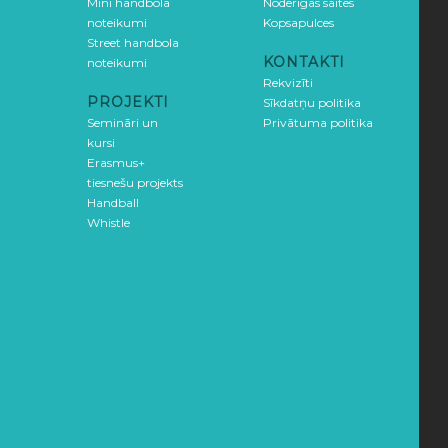
Mini handbola
Noderīgas saites
noteikumi
Kopsapulces
Street handbola
KONTAKTI
noteikumi
Rekvizīti
PROJEKTI
Sīkdatņu politika
Semināri un
Privātuma politika
kursi
Erasmus+
tiesnešu projekts
Handball
Whistle