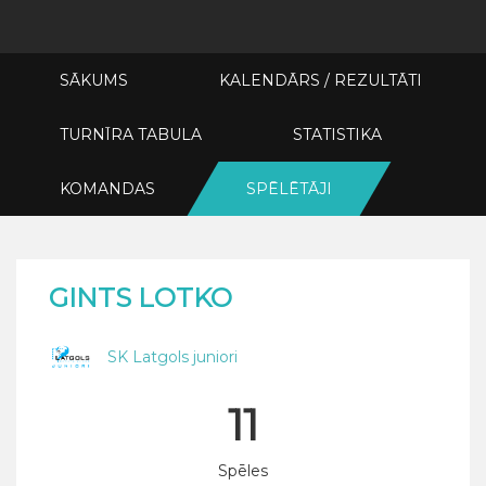
SĀKUMS
KALENDĀRS / REZULTĀTI
TURNĪRA TABULA
STATISTIKA
KOMANDAS
SPĒLĒTĀJI
GINTS LOTKO
SK Latgols juniori
11
Spēles