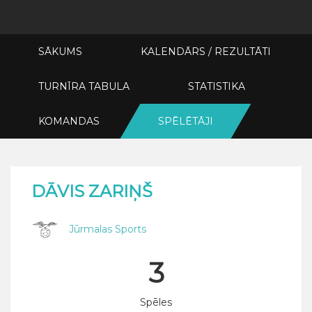
SĀKUMS
KALENDĀRS / REZULTĀTI
TURNĪRA TABULA
STATISTIKA
KOMANDAS
SPĒLĒTĀJI
DĀVIS ZARIŅŠ
Jūrmalas Sports
3
Spēles