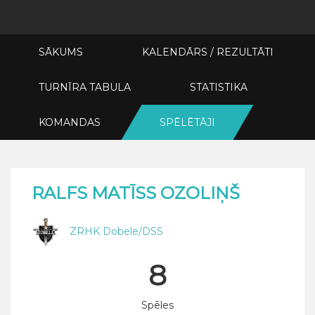
SĀKUMS
KALENDĀRS / REZULTĀTI
TURNĪRA TABULA
STATISTIKA
KOMANDAS
SPĒLĒTĀJI
RALFS MATĪSS OZOLIŅŠ
ZRHK Dobele/DSS
8
Spēles